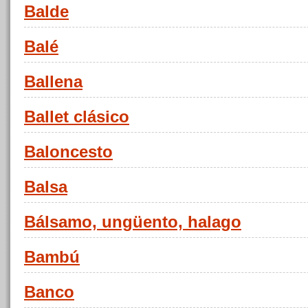
Balde
Balé
Ballena
Ballet clásico
Baloncesto
Balsa
Bálsamo, ungüento, halago
Bambú
Banco