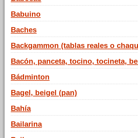
Babuino
Baches
Backgammon (tablas reales o chaqu
Bacón, panceta, tocino, tocineta, b
Bádminton
Bagel, beigel (pan)
Bahía
Bailarina