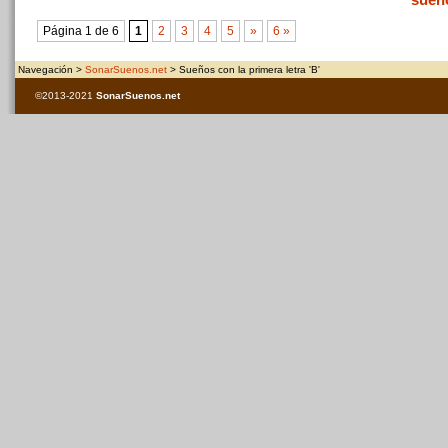
Página 1 de 6
1
2
3
4
5
»
6 »
Navegación >
SonarSuenos.net
> Sueños con la primera letra 'B'
©2013-2021
SonarSuenos
.net