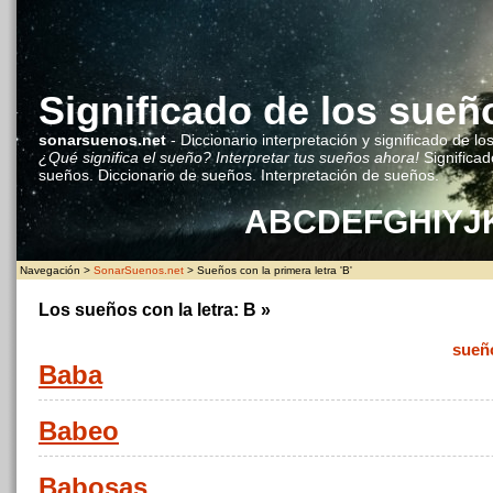
Significado de los sueñ
sonarsuenos.net
- Diccionario interpretación y significado de lo
¿Qué significa el sueño? Interpretar tus sueños ahora!
Significad
sueños. Diccionario de sueños. Interpretación de sueños.
A
B
C
D
E
F
G
H
I
Y
J
Navegación >
SonarSuenos.net
> Sueños con la primera letra 'B'
Los sueños con la letra:
B
»
sueñ
Baba
Babeo
Babosas