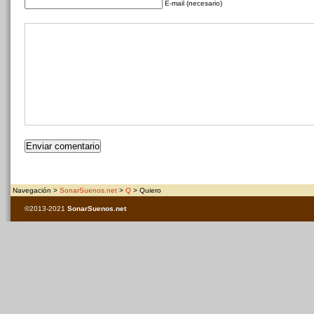
E-mail (necesario)
Navegación >
SonarSuenos.net
>
Q
> Quiero
©2013-2021
SonarSuenos
.net