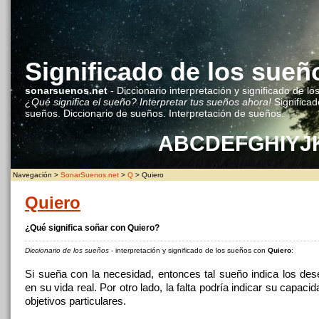
Significado de los sueñ
sonarsuenos.net
- Diccionario interpretación y significado de lo
¿Qué significa el sueño? Interpretar tus sueños ahora!
Significad
sueños. Diccionario de sueños. Interpretación de sueños.
A
B
C
D
E
F
G
H
I
Y
J
Navegación >
SonarSuenos.net
>
Q
> Quiero
Quiero
¿Qué significa soñar con Quiero?
Diccionario de los sueños
- interpretación y significado de los sueños con
Quiero
:
Si sueña con la necesidad, entonces tal sueño indica los des
en su vida real. Por otro lado, la falta podría indicar su capacid
objetivos particulares.