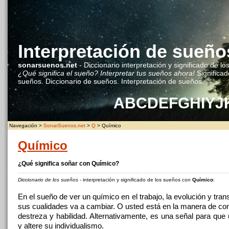
Interpretación de sueño
sonarsuenos.net
- Diccionario interpretación y significado de lo
¿Qué significa el sueño? Interpretar tus sueños ahora!
Significad
sueños. Diccionario de sueños. Interpretación de sueños.
A
B
C
D
E
F
G
H
I
Y
J
Navegación >
SonarSuenos.net
>
Q
> Químico
Químico
¿Qué significa soñar con Químico?
Diccionario de los sueños
- interpretación y significado de los sueños con
Químico
:
En el sueño de ver un químico en el trabajo, la evolución y trans
sus cualidades va a cambiar. O usted está en la manera de co
destreza y habilidad. Alternativamente, es una señal para que
y altere su individualismo.