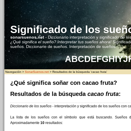
Significado de los sueñ
sonarsuenos.net
- Diccionario interpretación y significado de lo
¿Qué significa el sueño? Interpretar tus sueños ahora!
Significad
sueños. Diccionario de sueños. Interpretación de sueños.
A
B
C
D
E
F
G
H
I
Y
J
Navegación >
SonarSuenos.net
> Resultados de la búsqueda 'cacao fruta'
¿Qué significa soñar con cacao fruta?
Resultados de la búsqueda
cacao fruta
:
Diccionario de los sueños
- interpretación y significado de los sueños con ca
La lista de los sueños con el símbolo que está buscando. Sueños
Aproximadamente
10
resultados: