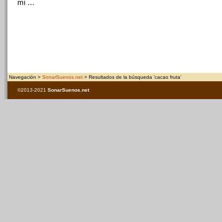
mi …
Navegación >
SonarSuenos.net
> Resultados de la búsqueda 'cacao fruta'
©2013-2021
SonarSuenos
.net