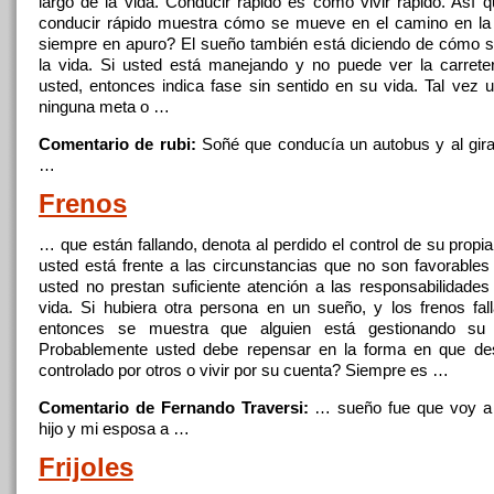
largo de la vida. Conducir rápido es como
vivir
rápido. Así 
conducir rápido muestra cómo se mueve en el camino en la
siempre en apuro? El sueño también está diciendo de cómo 
la vida. Si usted está manejando y no puede ver la carrete
usted, entonces indica fase sin sentido en su vida. Tal vez u
ninguna meta o …
Comentario de rubi:
Soñé que conducía un autobus y al gir
…
Frenos
… que están fallando, denota al perdido el control de su propia
usted está frente
a
las circunstancias que no son favorables
usted no prestan suficiente atención
a
las responsabilidades
vida. Si hubiera
otra
persona en un sueño, y los frenos fall
entonces se muestra que alguien está gestionando su 
Probablemente usted debe repensar en la forma en que d
controlado por otros o
vivir
por su cuenta? Siempre es …
Comentario de Fernando Traversi:
… sueño fue que voy
a
hijo y mi esposa
a
…
Frijoles