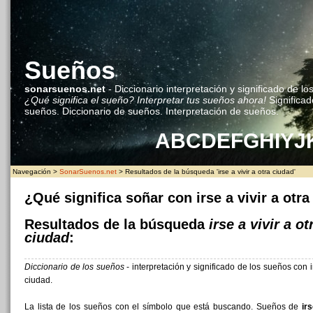
Sueños
sonarsuenos.net
- Diccionario interpretación y significado de lo
¿Qué significa el sueño? Interpretar tus sueños ahora!
Significad
sueños. Diccionario de sueños. Interpretación de sueños.
A
B
C
D
E
F
G
H
I
Y
J
Navegación >
SonarSuenos.net
> Resultados de la búsqueda 'irse a vivir a otra ciudad'
¿Qué significa soñar con irse a vivir a otr
Resultados de la búsqueda
irse a vivir a ot
ciudad
:
Diccionario de los sueños
- interpretación y significado de los sueños con ir
ciudad.
La lista de los sueños con el símbolo que está buscando. Sueños de
ir