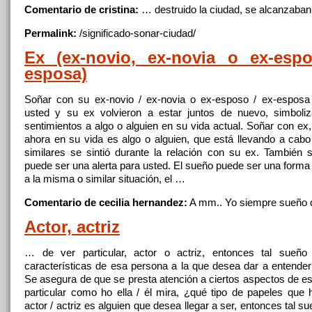
Comentario de cristina:
… destruido la
ciudad
, se alcanzaba
Permalink:
/significado-sonar-
ciudad
/
Ex (ex-novio, ex-novia o ex-espo
esposa)
Soñar con su ex-novio / ex-novia o ex-esposo / ex-esposa
usted y su ex volvieron
a
estar juntos de nuevo, simboliz
sentimientos
a
algo o alguien en su vida actual. Soñar con ex
ahora en su vida es algo o alguien, que está llevando
a
cabo 
similares se sintió durante la relación con su ex. También
puede ser una alerta para usted. El sueño puede ser una forma
a
la misma o similar situación, el …
Comentario de cecilia hernandez:
A
mm.. Yo siempre sueño 
Actor, actriz
… de ver particular, actor o actriz, entonces tal sueño
características de esa persona
a
la que desea dar
a
entender
Se asegura de que se presta atención
a
ciertos aspectos de e
particular como ho ella / él mira, ¿qué tipo de papeles que h
actor / actriz es alguien que desea llegar
a
ser, entonces tal sue