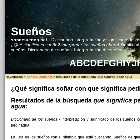
Sueños
sonarsuenos.net
- Diccionario interpretación y significado de lo
¿Qué significa el sueño? Interpretar tus sueños ahora!
Significad
sueños. Diccionario de sueños. Interpretación de sueños.
A
B
C
D
E
F
G
H
I
Y
J
Navegación >
SonarSuenos.net
> Resultados de la búsqueda 'que significa pedir agua'
¿Qué significa soñar con que significa ped
Resultados de la búsqueda
que significa p
agua
:
Diccionario de los sueños
- interpretación y significado de los sueños c
pedir agua.
La lista de los sueños con el símbolo que está buscando. Sueños de
que