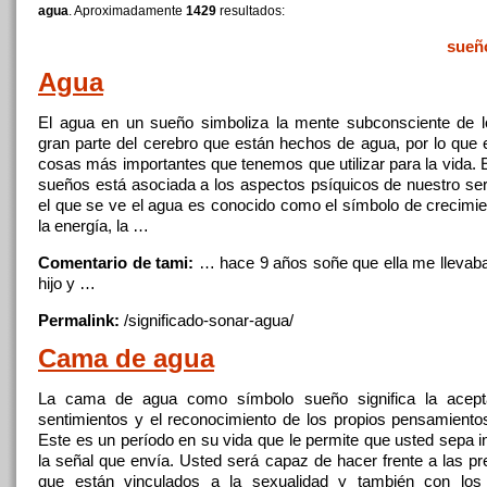
agua
. Aproximadamente
1429
resultados:
sueñ
Agua
El
agua
en un sueño simboliza la mente subconsciente de l
gran parte del cerebro
que
están hechos de
agua
, por lo
que
e
cosas más importantes
que
tenemos
que
utilizar para la vida. 
sueños está asociada a los aspectos psíquicos de nuestro ser
el
que
se ve el
agua
es conocido como el símbolo de crecimient
la energía, la …
Comentario de tami:
… hace 9 años soñe
que
ella me llevab
hijo y …
Permalink:
/significado-sonar-
agua
/
Cama de
agua
La cama de
agua
como símbolo sueño
significa
la acept
sentimientos y el reconocimiento de los propios pensamientos
Este es un período en su vida
que
le permite
que
usted sepa i
la señal
que
envía. Usted será capaz de hacer frente a las p
que
están vinculados a la sexualidad y también con los 