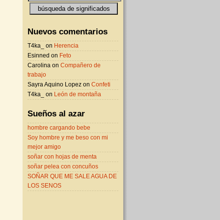
Nuevos comentarios
T4ka_ on
Herencia
Esinned on
Feto
Carolina on
Compañero de
trabajo
Sayra Aquino Lopez on
Confeti
T4ka_ on
León de montaña
Sueños al azar
hombre cargando bebe
Soy hombre y me beso con mi
mejor amigo
soñar con hojas de menta
soñar pelea con concuños
SOÑAR QUE ME SALE AGUA DE
LOS SENOS