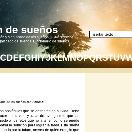
ón de sueños
ión y significado de los sueños.
¿Qué significa
nificado de sueños. Diccionario de sueños.
C
D
E
F
G
H
I
Y
J
K
L
M
N
O
P
Q
R
S
T
U
V
ficado de los sueños con
Abismo
:
os obstáculos que se enfrentan en su vida. Debe
cer en tu vida y tratar de averiguar lo que las
miedo a los retos que va a tener, como se puede
trar la solución para lograr la tarea. Esta sueña
ando por tu futuro, acerca de quién eres, lo que