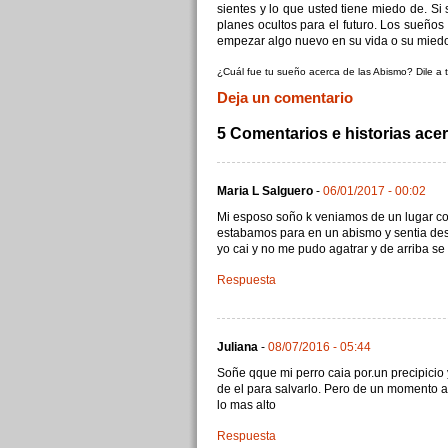
sientes y lo que usted tiene miedo de. Si
planes ocultos para el futuro. Los sueños
empezar algo nuevo en su vida o su miedo
¿Cuál fue tu sueño acerca de las Abismo? Dile a 
Deja un comentario
5 Comentarios e historias ace
Maria L Salguero
-
06/01/2017 - 00:02
Mi esposo soño k veniamos de un lugar con
estabamos para en un abismo y sentia de
yo cai y no me pudo agatrar y de arriba s
Respuesta
Juliana
-
08/07/2016 - 05:44
Soñe qque mi perro caia por.un precipicio 
de el para salvarlo. Pero de un momento a o
lo mas alto
Respuesta