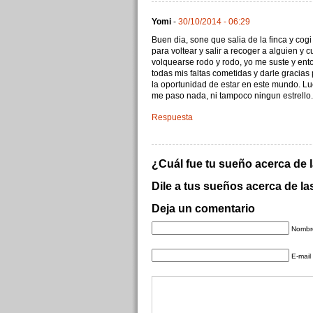
Yomi
-
30/10/2014 - 06:29
Buen dia, sone que salia de la finca y cog
para voltear y salir a recoger a alguien y 
volquearse rodo y rodo, yo me suste y ent
todas mis faltas cometidas y darle gracias
la oportunidad de estar en este mundo. L
me paso nada, ni tampoco ningun estrello. 
Respuesta
¿Cuál fue tu sueño acerca de
Dile a tus sueños acerca de l
Deja un comentario
Nombre
E-mail