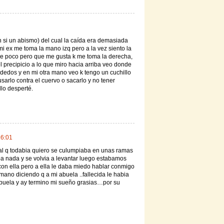
n si un abismo) del cual la caída era demasiada
mi ex me toma la mano izq pero a la vez siento la
e poco pero que me gusta k me toma la derecha,
 precipicio a lo que miro hacia arriba veo donde
dedos y en mi otra mano veo k tengo un cuchillo
arlo contra el cuervo o sacarlo y no tener
llo desperté.
16:01
 al q todabia quiero se culumpiaba en unas ramas
ba nada y se volvia a levantar luego estabamos
con ella pero a ella le daba miedo hablar conmigo
ano diciendo q a mi abuela ..fallecida le habia
buela y ay termino mi sueño grasias…por su