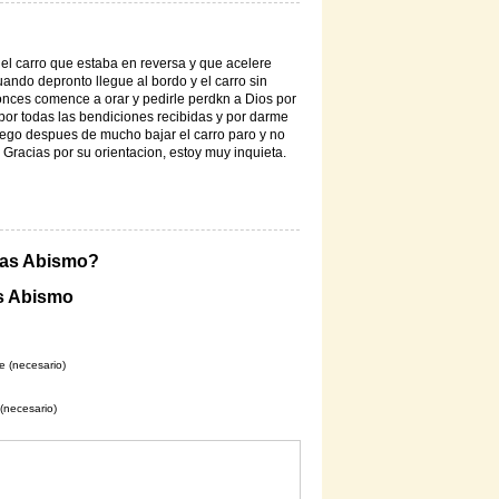
i el carro que estaba en reversa y que acelere
cuando depronto llegue al bordo y el carro sin
onces comence a orar y pedirle perdkn a Dios por
 por todas las bendiciones recibidas y por darme
uego despues de mucho bajar el carro paro y no
Gracias por su orientacion, estoy muy inquieta.
 las Abismo?
as Abismo
 (necesario)
 (necesario)