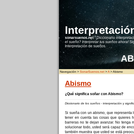
Interpretaci
sonarsuenos.net
- Diccionario interpretac
el sueño? Interpretar tus sueños ahora!
Sig
Interpretación de sueños.
A
B
Navegación >
SonarSuenos.net
>
A
> Abismo
Abismo
¿Qué significa soñar con Abismo?
Diccionario de los sueños
- interpretación y signi
Si sueña con un abismo, que representa l
tener en cuenta las cosas que quieres ha
barreras no te dejan avanzar. No tenga 
solucionar todo, usted será capaz de encon
también muestra que usted se está preocup