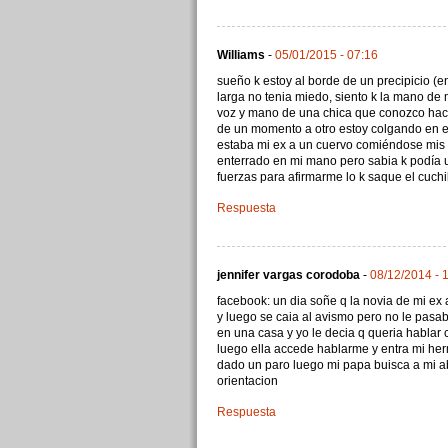
Williams
-
05/01/2015 - 07:16
sueño k estoy al borde de un precipicio (e
larga no tenia miedo, siento k la mano de 
voz y mano de una chica que conozco hac
de un momento a otro estoy colgando en el
estaba mi ex a un cuervo comiéndose mis 
enterrado en mi mano pero sabia k podía us
fuerzas para afirmarme lo k saque el cuchi
Respuesta
jennifer vargas corodoba
-
08/12/2014 - 
facebook: un dia soñe q la novia de mi ex
y luego se caia al avismo pero no le pasa
en una casa y yo le decia q queria hablar 
luego ella accede hablarme y entra mi herm
dado un paro luego mi papa buisca a mi a
orientacion
Respuesta