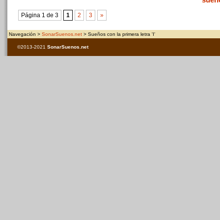
Página 1 de 3
1
2
3
»
Navegación >
SonarSuenos.net
> Sueños con la primera letra 'I'
©2013-2021
SonarSuenos
.net