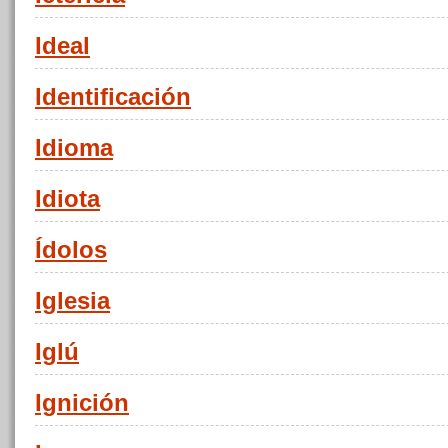
Ideal
Identificación
Idioma
Idiota
Ídolos
Iglesia
Iglú
Ignición