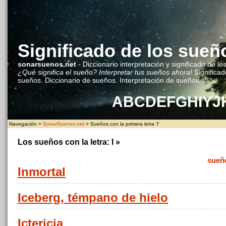
Significado de los sueñ
sonarsuenos.net
- Diccionario interpretación y significado de lo
¿Qué significa el sueño? Interpretar tus sueños ahora!
Significad
sueños. Diccionario de sueños. Interpretación de sueños.
A
B
C
D
E
F
G
H
I
Y
J
Navegación >
SonarSuenos.net
> Sueños con la primera letra 'I'
Los sueños con la letra:
I
»
sueñ
Inmortal
Iceberg, témpano de hielo
Ictericia