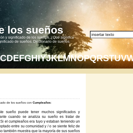
e los sueños
ión y significado de los sueños.
¿Qué significa
nificado de sueños. Diccionario de sueños.
C
D
E
F
G
H
I
Y
J
K
L
M
N
O
P
Q
R
S
T
U
V
ficado de los sueños con
Cumpleaños
:
te sueño puede tener muchos significados y
tante cuando se analiza su sueño es tratar de
 Si el cumpleaños era tuyo y estaban teniendo un
ptado entre su comunidad y / o se siente feliz de
ueño también muestra que la mayoría de sus sueños