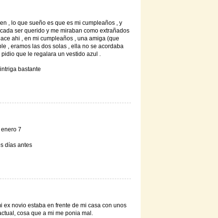
ien , lo que sueño es que es mi cumpleaños , y
a cada ser querido y me miraban como extrañados
hace ahi , en mi cumpleaños , una amiga (que
ple , eramos las dos solas , ella no se acordaba
idio que le regalara un vestido azul .
intriga bastante
 enero 7
s días antes
 ex novio estaba en frente de mi casa con unos
actual, cosa que a mi me ponia mal.