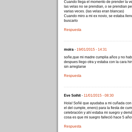
Cuando llega el momento de prender la vel
las velas no se prendian, o se prendian p
varias veces. (las velas eran blancas)
Cuando miro a mi ex novio, se estaba llend
buscarlo
Respuesta
moira
-
19/01/2015 - 14:31
soñe,que mi madre cumplia años y no hab
despues llego otra y estaba con la cara h
sin arreglarse
Respuesta
Eve Soihit
-
11/01/2015 - 08:30
Hola! Soñé que ayudaba a mi cuñada con
el del cumple, enero) para la fiesta de cu
celebración y ahí estaba mi suegro y demá
cosa es que mi suegro falleció hace 5 años
Respuesta