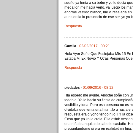
sueño ya tenia a su bebe y yo le decia que 
medallon me hacia verlo. ya luego los mar
enorme vestido blanco, me vi reflejada en 
aun sentia la presencia de ese ser. yo ya 
Respuesta
Camila
-
02/02/2017 - 00:21
Hola Ayer Soñe Que Festejaba Mis 15 En M
Estaba Mi Ex Novio Y Otras Personas Qu
Respuesta
piedades
-
01/09/2016 - 08:12
Hla espero me ayude. Anoche soñe con un
todabia. Yo le hacia su fiesta de cumpl
vestidito y torta. Pero esa persona no es
olvidaba que tenia una hija…lo q hacia er
respuesta era q yono tengo hijo!!! Y la obs
Cosa que yo ko la creia. Ella estab vestida
una niña blanquita de cabello castaño. Has
preguntandome si era en realidad mi hija.