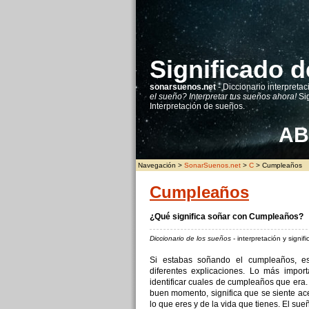
Significado d
sonarsuenos.net
- Diccionario interpretac
el sueño? Interpretar tus sueños ahora!
Sig
Interpretación de sueños.
A
B
Navegación >
SonarSuenos.net
>
C
> Cumpleaños
Cumpleaños
¿Qué significa soñar con Cumpleaños?
Diccionario de los sueños
- interpretación y signi
Si estabas soñando el cumpleaños, es
diferentes explicaciones. Lo más impor
identificar cuales de cumpleaños que era.
buen momento, significa que se siente ace
lo que eres y de la vida que tienes. El s