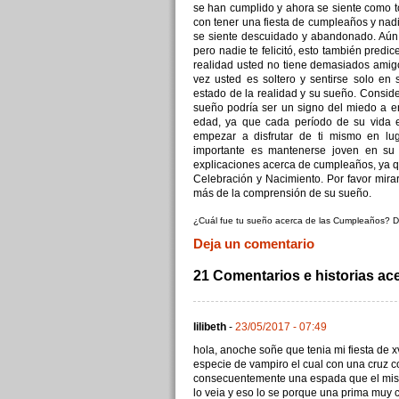
se han cumplido y ahora se siente como t
con tener una fiesta de cumpleaños y nadie
se siente descuidado y abandonado. Aún 
pero nadie te felicitó, esto también predi
realidad usted no tiene demasiados amigo
vez usted es soltero y sentirse solo en 
estado de la realidad y su sueño. Conside
sueño podría ser un signo del miedo a e
edad, ya que cada período de su vida 
empezar a disfrutar de ti mismo en l
importante es mantenerse joven en su
explicaciones acerca de cumpleaños, ya q
Celebración y Nacimiento. Por favor mirar
más de la comprensión de su sueño.
¿Cuál fue tu sueño acerca de las Cumpleaños? D
Deja un comentario
21 Comentarios e historias ac
lilibeth
-
23/05/2017 - 07:49
hola, anoche soñe que tenia mi fiesta de x
especie de vampiro el cual con una cruz
consecuentemente una espada que el mism
lo veia y eso lo se porque una prima muy