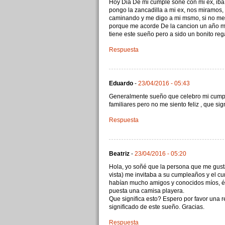
Hoy Dia De mi cumple soñe con mi ex, iba
pongo la zancadilla a mi ex, nos miramos,
caminando y me digo a mi msmo, si no me p
porque me acorde De la cancion un año me
tiene este sueño pero a sido un bonito r
Respuesta
Eduardo
-
23/04/2016 - 05:43
Generalmente sueño que celebro mi cumpl
familiares pero no me siento feliz , que sig
Respuesta
Beatriz
-
23/04/2016 - 05:20
Hola, yo soñé que la persona que me gus
vista) me invitaba a su cumpleaños y el c
habían mucho amigos y conocidos míos, é
puesta una camisa playera.
Que significa esto? Espero por favor una 
significado de este sueño. Gracias.
Respuesta