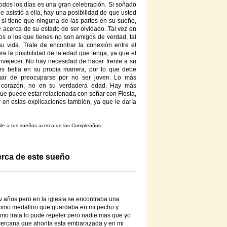
odos los días es una gran celebración. Si soñado
 asistió a ella, hay una posibilidad de que usted
si tiene que ninguna de las partes en su sueño,
ce acerca de su estado de ser olvidado. Tal vez en
s o los que tienes no son amigos de verdad, tal
su vida. Trate de encontrar la conexión entre el
re la posibilidad de la edad que tenga, ya que el
nvejecer. No hay necesidad de hacer frente a su
es bella en su propia manera, por lo que debe
ugar de preocuparse por no ser joven. Lo más
 corazón, no en su verdadera edad. Hay más
ue puede estar relacionada con soñar con Fiesta,
 en estas explicaciones también, ya que le daría
ile a tus sueños acerca de las Cumpleaños:
erca de este sueño
v años pero en la iglesia se encontraba una
 como medallon que guardaba en mi pecho y
o traia lo pude repeler pero nadie mas que yo
 cercana que ahorita esta embarazada y en mi