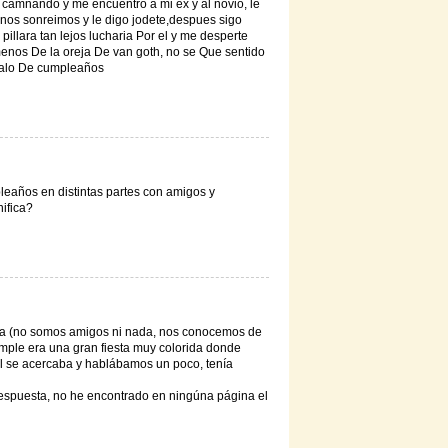
 camnando y me encuentro a mi ex y al novio, le
 nos sonreimos y le digo jodete,despues sigo
illara tan lejos lucharia Por el y me desperte
nos De la oreja De van goth, no se Que sentido
egalo De cumpleaños
eaños en distintas partes con amigos y
nifica?
ta (no somos amigos ni nada, nos conocemos de
umple era una gran fiesta muy colorida donde
l se acercaba y hablábamos un poco, tenía
respuesta, no he encontrado en ningúna página el