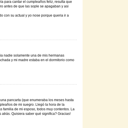
a para cantar el cumpleaños feliz, resulta que
ero antes de que las sople se apagaban y asi
o con su actual y yo nose porque queria ir a
ia nadie solamente una de mis hermanas
inchada y mi madre estaba en el dormitorio como
 una pancarta (que enumeraba los meses hasta
mpleaños de mi suegro. Llegó la hora de la
s familia de mi esposo, todos muy contentos. La
 atrás. Quisiera saber qué significa? Gracias!