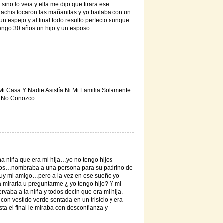
sino lo veia y ella me dijo que tirara ese
iachis tocaron las mañanitas y yo bailaba con un
un espejo y al final todo resulto perfecto aunque
tengo 30 años un hijo y un esposo.
i Casa Y Nadie Asistía Ni Mi Familia Solamente
e No Conozco
a niña que era mi hija…yo no tengo hijos
eaños…nombraba a una persona para su padrino de
 muy mi amigo…pero a la vez en ese sueño yo
a mirarla u preguntarme ¿ yo tengo hijo? Y mi
ervaba a la niña y todos decin que era mi hija.
 con vestido verde sentada en un trisiclo y era
ta el final le miraba con desconfianza y