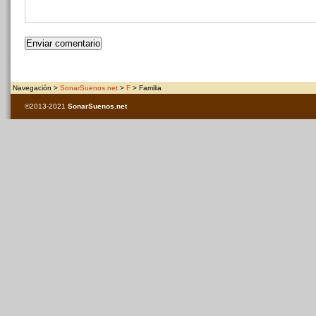
Navegación >
SonarSuenos.net
>
F
> Familia
©2013-2021
SonarSuenos
.net