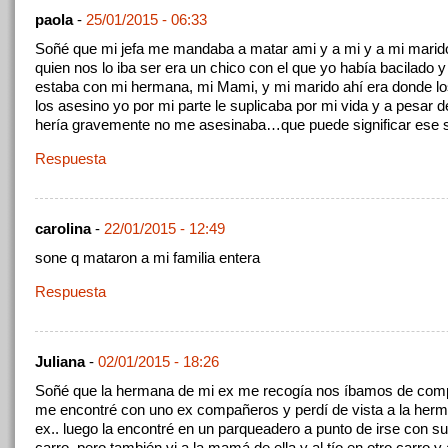
paola
-
25/01/2015 - 06:33
Soñé que mi jefa me mandaba a matar ami y a mi y a mi marido
quien nos lo iba ser era un chico con el que yo había bacilado 
estaba con mi hermana, mi Mami, y mi marido ahí era donde l
los asesino yo por mi parte le suplicaba por mi vida y a pesar 
hería gravemente no me asesinaba…que puede significar ese
Respuesta
carolina
-
22/01/2015 - 12:49
sone q mataron a mi familia entera
Respuesta
Juliana
-
02/01/2015 - 18:26
Soñé que la hermana de mi ex me recogía nos íbamos de comp
me encontré con uno ex compañeros y perdí de vista a la her
ex.. luego la encontré en un parqueadero a punto de irse con s
carro, pero también vi a la mamá de ella y al tío en otro carro y