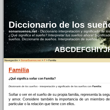
Diccionario de los sueñ
sonarsuenos.net
- Diccionario interpretación y significado de lo
¿Qué significa el sueño? Interpretar tus sueños ahora!
Significad
sueños. Diccionario de sueños. Interpretación de sueños.
A
B
C
D
E
F
G
H
I
Y
J
Navegación >
SonarSuenos.net
>
F
> Familia
Familia
¿Qué significa soñar con Familia?
Diccionario de los sueños
- interpretación y significado de los sueños con
Familia
:
Soñar o ver en el sueño de su propia familia, representa la segu
y amor. Considere también la importancia de un miembro de 
particular o la relación que tiene con ellos.