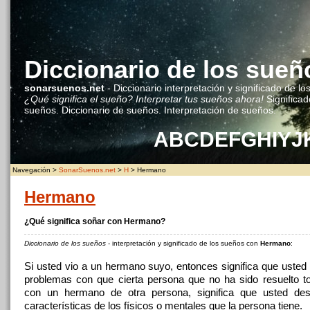
Diccionario de los sueñ
sonarsuenos.net
- Diccionario interpretación y significado de lo
¿Qué significa el sueño? Interpretar tus sueños ahora!
Significad
sueños. Diccionario de sueños. Interpretación de sueños.
A
B
C
D
E
F
G
H
I
Y
J
Navegación >
SonarSuenos.net
>
H
> Hermano
Hermano
¿Qué significa soñar con Hermano?
Diccionario de los sueños
- interpretación y significado de los sueños con
Hermano
:
Si usted vio a un hermano suyo, entonces significa que usted 
problemas con que cierta persona que no ha sido resuelto t
con un hermano de otra persona, significa que usted des
características de los físicos o mentales que la persona tiene.