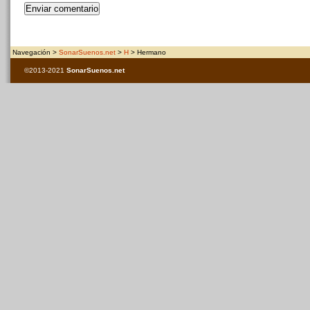
Navegación >
SonarSuenos.net
>
H
> Hermano
©2013-2021
SonarSuenos
.net