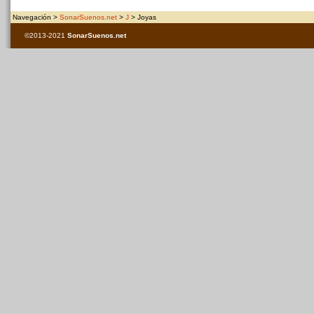
Navegación >
SonarSuenos.net
>
J
> Joyas
©2013-2021
SonarSuenos
.net