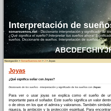
Interpretación de sueño
sonarsuenos.net
- Diccionario interpretación y significado de lo
¿Qué significa el sueño? Interpretar tus sueños ahora!
Significad
sueños. Diccionario de sueños. Interpretación de sueños.
A
B
C
D
E
F
G
H
I
Y
J
Navegación >
SonarSuenos.net
>
J
> Joyas
Joyas
¿Qué significa soñar con Joyas?
Diccionario de los sueños
- interpretación y significado de los sueños con
Joyas
:
Para ver o usar joyas se explica como el sueño de un
importante para el soñador. Este sueño significa un valor dent
o de otros en los que el admira y valoramos. También simboliza
riqueza, la ambición y la protección espiritual. Para encontra