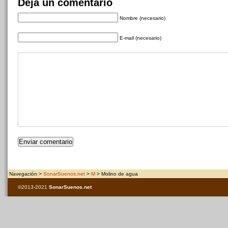
Deja un comentario
Nombre (necesario)
E-mail (necesario)
Navegación >
SonarSuenos.net
>
M
> Molino de agua
©2013-2021
SonarSuenos
.net