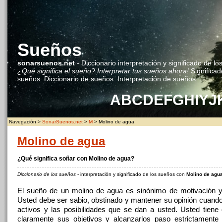
Sueños
sonarsuenos.net
- Diccionario interpretación y significado de lo
¿Qué significa el sueño? Interpretar tus sueños ahora!
Significad
sueños. Diccionario de sueños. Interpretación de sueños.
A
B
C
D
E
F
G
H
I
Y
J
Navegación >
SonarSuenos.net
>
M
> Molino de agua
Molino de agua
¿Qué significa soñar con Molino de agua?
Diccionario de los sueños
- interpretación y significado de los sueños con
Molino de agu
El sueño de un molino de agua es sinónimo de motivación y
Usted debe ser sabio, obstinado y mantener su opinión cuando 
activos y las posibilidades que se dan a usted. Usted tiene
claramente sus objetivos y alcanzarlos paso estrictamente