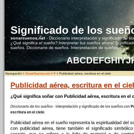
Significado de los sueñ
sonarsuenos.net
- Diccionario interpretación y significado de lo
¿Qué significa el sueño? Interpretar tus sueños ahora!
Significad
sueños. Diccionario de sueños. Interpretación de sueños.
A
B
C
D
E
F
G
H
I
Y
J
Navegación >
SonarSuenos.net
>
P
> Publicidad aérea, escritura en el cielo
Publicidad aérea, escritura en el cie
¿Qué significa soñar con Publicidad aérea, escritura en el 
Diccionario de los sueños
- interpretación y significado de los sueños con
P
escritura en el cielo
:
Publicidad aérea en el sueño representa la espiritualidad del 
con publicidad aérea, tiene también el significado simbólic
secreto, que se refiere a la falta de material o de conteni