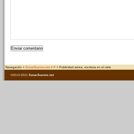
Navegación >
SonarSuenos.net
>
P
> Publicidad aérea, escritura en el cielo
©2013-2021
SonarSuenos
.net