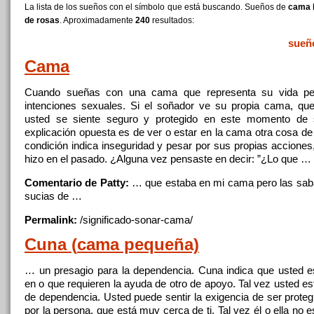
La lista de los sueños con el símbolo que está buscando. Sueños de
cama l
de rosas
. Aproximadamente
240
resultados:
sueñ
Cama
Cuando sueñas con una
cama
que representa su vida pe
intenciones sexuales. Si el soñador ve su propia
cama
, qu
usted se siente seguro y protegido en este momento
de
s
explicación opuesta es
de
ver o estar en la
cama
otra cosa
de
condición indica inseguridad y pesar por sus propias acciones
hizo en el pasado. ¿Alguna vez pensaste en decir: ”¿Lo que …
Comentario de Patty:
… que estaba en mi
cama
pero las sa
sucias
de
…
Permalink:
/significado-sonar-
cama
/
Cuna (
cama
pequeña)
… un presagio para la dependencia. Cuna indica que usted e
en o que requieren la ayuda
de
otro
de
apoyo. Tal vez usted est
de
dependencia. Usted puede sentir la exigencia
de
ser proteg
por la persona, que está muy cerca
de
ti. Tal vez él o ella no 