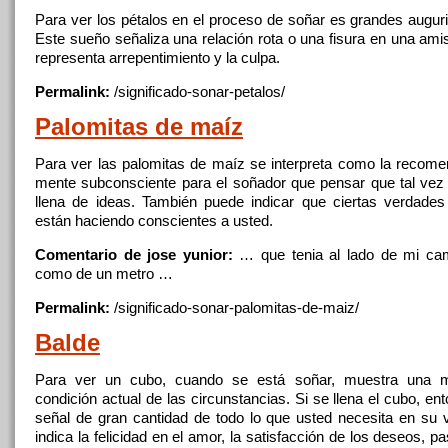
Para ver los pétalos en el proceso
de
soñar es grandes auguri
Este sueño señaliza una relación rota o una fisura en una ami
representa arrepentimiento y la culpa.
Permalink:
/significado-sonar-
petalos
/
Palomitas
de
maíz
Para ver las palomitas
de
maíz se interpreta como la recom
mente subconsciente para el soñador que pensar que tal vez é
llena
de
ideas. También puede indicar que ciertas verdades
están haciendo conscientes a usted.
Comentario de jose yunior:
… que tenia al lado
de
mi
ca
como
de
un metro …
Permalink:
/significado-sonar-palomitas-
de
-maiz/
Balde
Para ver un cubo, cuando se está soñar, muestra una 
condición actual
de
las circunstancias. Si se
llena
el cubo, en
señal
de
gran cantidad
de
todo lo que usted necesita en su 
indica la felicidad en el amor, la satisfacción
de
los deseos, pa