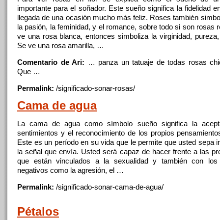
importante para el soñador. Este sueño significa la fidelidad e
llegada
de
una ocasión mucho más feliz. Roses también simbol
la pasión, la feminidad, y el romance, sobre todo si son
rosas
r
ve una rosa blanca, entonces simboliza la virginidad, pureza,
Se ve una rosa amarilla, …
Comentario de Ari:
… panza un tatuaje
de
todas
rosas
chiq
Que …
Permalink:
/significado-sonar-
rosas
/
Cama
de
agua
La
cama
de
agua como símbolo sueño significa la acep
sentimientos y el reconocimiento
de
los propios pensamientos
Este es un período en su vida que le permite que usted sepa i
la señal que envía. Usted será capaz
de
hacer frente a las p
que están vinculados a la sexualidad y también con los 
negativos como la agresión, el …
Permalink:
/significado-sonar-
cama
-
de
-agua/
Pétalos