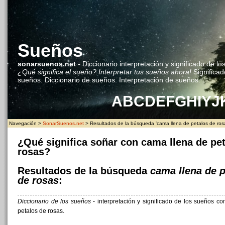
Sueños
sonarsuenos.net
- Diccionario interpretación y significado de lo
¿Qué significa el sueño? Interpretar tus sueños ahora!
Significad
sueños. Diccionario de sueños. Interpretación de sueños.
A
B
C
D
E
F
G
H
I
Y
J
Navegación >
SonarSuenos.net
> Resultados de la búsqueda 'cama llena de petalos de ros
¿Qué significa soñar con cama llena de pe
rosas?
Resultados de la búsqueda
cama llena de p
de rosas
:
Diccionario de los sueños
- interpretación y significado de los sueños c
petalos de rosas.