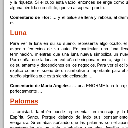
y la riqueza. Si el cubo está vacío, entonces se erige como
alguna pérdida o conflicto, que va a superar pronto.
Comentario de Flor:
… y el balde se
llena
y rebosa, al dar
es …
Luna
Para ver la luna en su su sueño, representa algo oculto, el 
aspecto femenino
de
su auto. En particular, una luna
llen
terminación, mientras que una luna nueva simboliza un nu
Para soñar que la luna en extraña
de
ninguna manera, significa 
de
su amante y decepciones en los negocios. Para ver el ecli
explica como el sueño
de
un simbolismo importante para el 
sueño significa que está siendo eclipsado …
Comentario de Maria Angeles:
… una ENORME luna
llena
; 
perfectamente …
Palomas
… amistad. También puede representar un mensaje y la b
Espíritu Santo. Porque dejando
de
lado sus pensamient
venganza. Si estabas soñando que las palomas son el apar
construcción
de
un nido, simboliza una vida familiar al