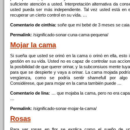
suficiente atención a usted. Interpretación alternativa da con
usted pueda ser más independiente. Tal vez usted está en 
recuperar un cierto control en su vida. …
Comentario de cinthia:
soñe que mi bebé
de
3 meses se cai
Permalink:
/significado-sonar-cuna-
cama
-pequena/
Mojar la
cama
Si sueña que usted se orinó en la
cama
o orinó en ella, esto 
gestión en su vida. Usted no es capaz
de
controlar sus accion
la posibilidad
de
que querer orinar, y la subconsiuos mente tuya
para que se despierte y vaya a orinar. La
cama
mojada podría
vergüenza, como se podría sentir shamefull por algo 
Considérese, que para mojar en la
cama
también puede …
Comentario de lina:
… que mojaba la
cama
, pero no era cap
…
Permalink:
/significado-sonar-mojar-la-
cama
/
Rosas
Para ver
rosas
en flor se explica como el sueño
de
un