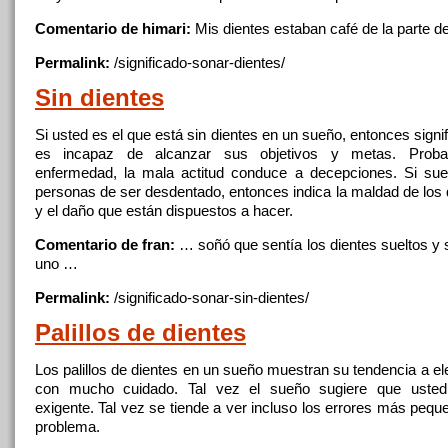
Comentario de himari:
Mis
dientes
estaban café de la parte 
Permalink:
/significado-sonar-
dientes
/
Sin
dientes
Si usted es el que está sin
dientes
en un sueño, entonces signif
es incapaz de alcanzar sus objetivos y metas. Probab
enfermedad, la mala actitud conduce a decepciones. Si su
personas de ser desdentado, entonces indica la maldad de
los
y el daño que están dispuestos a hacer.
Comentario de fran:
… soñó que sentía
los
dientes
sueltos y
uno …
Permalink:
/significado-sonar-sin-
dientes
/
Palillos de
dientes
Los
palillos de
dientes
en un sueño muestran su tendencia a ele
con mucho cuidado. Tal vez el sueño sugiere que uste
exigente. Tal vez se tiende a ver incluso
los
errores más peque
problema.