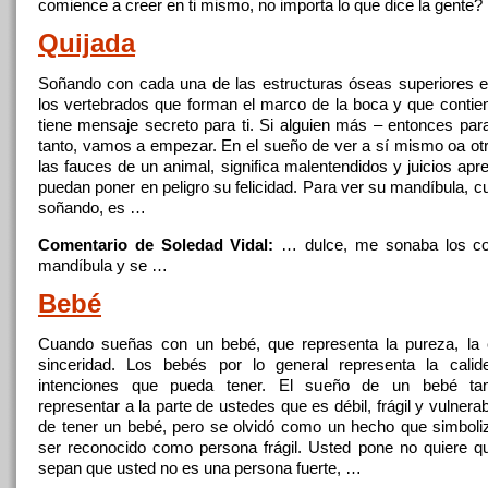
comience a creer en ti mismo, no importa lo que dice la gente?
Quijada
Soñando con cada una de las estructuras óseas superiores e 
los
vertebrados que forman el marco de la boca y que conti
tiene mensaje secreto para ti. Si alguien más – entonces para
tanto, vamos a empezar. En el sueño de ver a sí mismo oa ot
las fauces de un animal, significa malentendidos y juicios ap
puedan poner en peligro su felicidad. Para ver su mandíbula, 
soñando, es …
Comentario de Soledad Vidal:
… dulce, me sonaba
los
co
mandíbula y se …
Bebé
Cuando sueñas con un bebé, que representa la pureza, la 
sinceridad.
Los
bebés por lo general representa la cali
intenciones que pueda tener. El sueño de un bebé ta
representar a la parte de ustedes que es débil, frágil y vulnera
de tener un bebé, pero se olvidó como un hecho que simboli
ser reconocido como persona frágil. Usted pone no quiere 
sepan que usted no es una persona fuerte, …