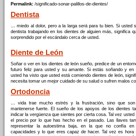
Permalink:
/significado-sonar-palillos-de-
dientes
/
Dentista
… miedo al dolor, pero a la larga será para tu bien. Si usted
dentista trabajando en
los
dientes
de alguien más, significa q
sorprendido por el escándalo cerca de usted.
Diente de León
Soñar o ver en
los
dientes
de león sueño, predice de un entorn
futuro feliz para usted y su amante. Si estás soñando y en
usted ha visto que usted está comiendo
dientes
de león, signi
necesita tomar un mejor cuidado de su salud o sufren malos c
Ortodoncia
… vida trae mucho estrés y la frustración, sino que so
mantenerse fuerte. El sueño de
los
apoyos de
los
dientes
ta
indicar la vergüenza que sientes por cierta cosa. Tal vez uste
el precio por lo que has hecho en el pasado. Las llaves ta
representar la autoestima baja, en la que no confía en
capacidades y lo que eres capaz de hacer. Tal vez es hora