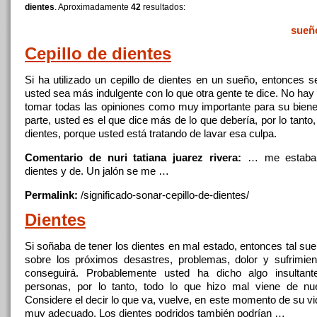
dientes
. Aproximadamente
42
resultados:
sueñ
Cepillo de
dientes
Si ha utilizado un cepillo de
dientes
en un sueño, entonces se
usted sea más indulgente con lo que otra gente te dice. No ha
tomar todas las opiniones como muy importante para su bienes
parte, usted es el que dice más de lo que debería, por lo tanto,
dientes
, porque usted está tratando de lavar esa culpa.
Comentario de nuri tatiana juarez rivera:
… me estaba
dientes
y de. Un jalón se me …
Permalink:
/significado-sonar-cepillo-de-
dientes
/
Dientes
Si soñaba de tener
los
dientes
en mal estado, entonces tal sueñ
sobre
los
próximos desastres, problemas, dolor y sufrimien
conseguirá. Probablemente usted ha dicho algo insultant
personas, por lo tanto, todo lo que hizo mal viene de nu
Considere el decir lo que va, vuelve, en este momento de su vi
muy adecuado.
Los
dientes
podridos también podrían …