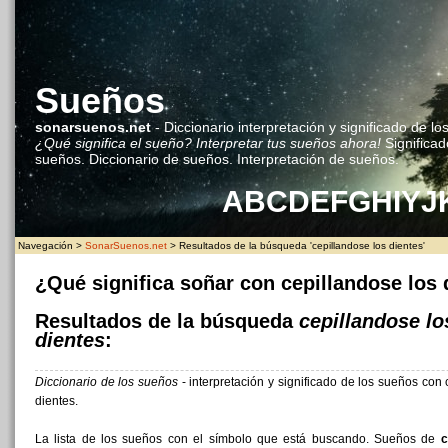
Sueños
sonarsuenos.net
- Diccionario interpretación y significado de lo
¿Qué significa el sueño? Interpretar tus sueños ahora!
Significad
sueños. Diccionario de sueños. Interpretación de sueños.
A
B
C
D
E
F
G
H
I
Y
J
Navegación >
SonarSuenos.net
> Resultados de la búsqueda 'cepillandose los dientes'
¿Qué significa soñar con cepillandose los 
Resultados de la búsqueda
cepillandose lo
dientes
:
Diccionario de los sueños
- interpretación y significado de los sueños con 
dientes.
La lista de los sueños con el símbolo que está buscando. Sueños de
c