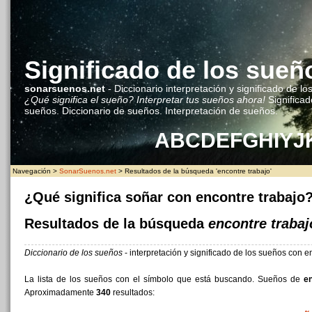
Significado de los sueñ
sonarsuenos.net
- Diccionario interpretación y significado de lo
¿Qué significa el sueño? Interpretar tus sueños ahora!
Significad
sueños. Diccionario de sueños. Interpretación de sueños.
A
B
C
D
E
F
G
H
I
Y
J
Navegación >
SonarSuenos.net
> Resultados de la búsqueda 'encontre trabajo'
¿Qué significa soñar con encontre trabajo
Resultados de la búsqueda
encontre trabaj
Diccionario de los sueños
- interpretación y significado de los sueños con e
La lista de los sueños con el símbolo que está buscando. Sueños de
en
Aproximadamente
340
resultados: