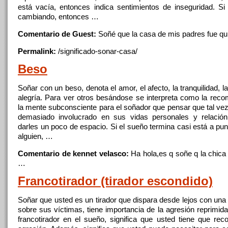
está vacía, entonces indica sentimientos
de
inseguridad. S
cambiando, entonces …
Comentario de Guest:
Soñé
que
la
casa
de
mis padres fue qu
Permalink:
/significado-sonar-
casa
/
Beso
Soñar
con un beso, denota
el
amor,
el
afecto,
la
tranquilidad,
l
alegría. Para ver otros besándose se interpreta como
la
reco
la
mente subconsciente para
el
soñador
que
pensar
que
tal vez
demasiado involucrado en sus vidas personales y relació
darles un poco
de
espacio. Si
el
sueño termina casi está a pu
alguien
, …
Comentario de kennet velasco:
Ha hola,es
q
soñe
q
la
chic
…
Francotirador (tirador escondido)
Soñar
que
usted es un tirador
que
dispara desde lejos con una 
sobre sus víctimas, tiene importancia
de
la
agresión reprimida
francotirador en
el
sueño, significa
que
usted tiene
que
rec