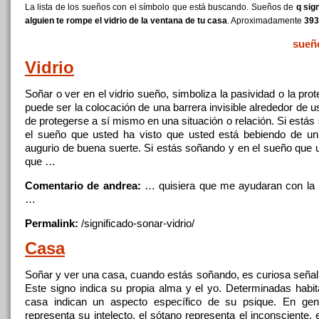
La lista de los sueños con el símbolo que está buscando. Sueños de
q sig
alguien te rompe el vidrio de la ventana de tu casa
. Aproximadamente
393
sueñ
Vidrio
Soñar
o ver en
el
vidrio
sueño, simboliza
la
pasividad o
la
prot
puede ser
la
colocación
de
una barrera invisible alrededor
de
u
de
protegerse a sí mismo en una situación o relación. Si estás
el
sueño
que
usted ha visto
que
usted está bebiendo
de
un 
augurio
de
buena suerte. Si estás soñando y en
el
sueño
que
u
que
…
Comentario de andrea:
… quisiera
que
me ayudaran con
la
…
Permalink:
/significado-sonar-
vidrio
/
Casa
Soñar
y ver una
casa
, cuando estás soñando, es curiosa seña
Este signo indica su propia alma y
el
yo. Determinadas habi
casa
indican un aspecto específico
de
su psique. En gen
representa su intelecto,
el
sótano representa
el
inconsciente, 