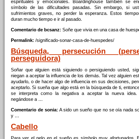
espirituales y emocionales. Boardinghouse también se e
símbolo
de
las dificultades pasadas. Sin embargo, si us
sufrimientos graves, no perder
la
esperanza. Estos tiempos 
duran mucho tiempo e ir al pasado.
Comentario de bcsanz:
Soñe
que
vivia en una
casa
de
huesp
Permalink:
/significado-sonar-
casa
-
de
-huespedes/
Búsqueda, persecución (perse
perseguidora)
Soñar
que
alguien
está siguiendo o persiguiendo usted, sig
niegan a aceptar
la
influencia
de
los demás. Tal vez
alguien
est
ayudarlo, o
de
hacer algo
de
influencia en sus decisiones, per
aceptarlo. Si sueña
que
algo está en
la
búsqueda
de
ti, entonc
se interpreta como
la
negativa a aceptar
la
nueva idea. 
negándose a …
Comentario de sonia:
A sido un sueño
que
no se oía nada s
y …
Cabello
Para ver
el
pelo en
el
sueño es símbolo muy afortunados. 