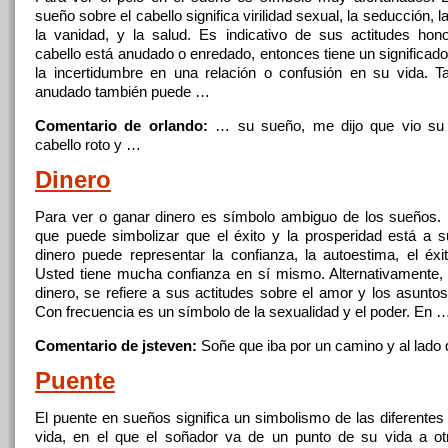
sueño sobre
el
cabello significa virilidad sexual,
la
seducción,
l
la
vanidad, y
la
salud. Es indicativo
de
sus actitudes hono
cabello está anudado o enredado, entonces tiene un significad
la
incertidumbre en una relación o confusión en su vida. T
anudado también puede …
Comentario de orlando:
… su sueño, me dijo
que
vio su
cabello roto y …
Dinero
Para ver o ganar dinero es símbolo ambiguo
de
los sueños.
que
puede simbolizar
que
el
éxito y
la
prosperidad está a s
dinero puede representar
la
confianza,
la
autoestima,
el
éxit
Usted tiene mucha confianza en sí mismo. Alternativamente
dinero, se refiere a sus actitudes sobre
el
amor y los asuntos
Con frecuencia es un símbolo
de
la
sexualidad y
el
poder. En 
Comentario de jsteven:
Soñe
que
iba por un camino y al lado
Puente
El
puente en sueños significa un simbolismo
de
las diferente
vida, en
el
que
el
soñador va
de
un punto
de
su vida a ot