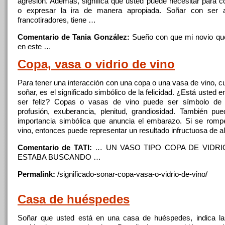
agresión. Además, significa
que
usted puede necesitar para con
o expresar
la
ira
de
manera apropiada.
Soñar
con ser a
francotiradores, tiene …
Comentario de Tania González:
Sueño con
que
mi novio
qu
en este …
Copa, vasa o
vidrio
de
vino
Para tener una interacción con una copa o una vasa
de
vino, c
soñar
, es
el
significado simbólico
de
la
felicidad. ¿Está usted 
ser feliz? Copas o vasas
de
vino puede ser símbolo
de
profusión, exuberancia, plenitud, grandiosidad. También pu
importancia simbólica
que
anuncia
el
embarazo. Si se
romp
vino, entonces puede representar un resultado infructuosa
de
a
Comentario de TATI:
… UN VASO TIPO COPA
DE
VIDRI
ESTABA BUSCANDO …
Permalink:
/significado-sonar-copa-vasa-o-
vidrio
-
de
-vino/
Casa
de
huéspedes
Soñar
que
usted está en una
casa
de
huéspedes, indica las