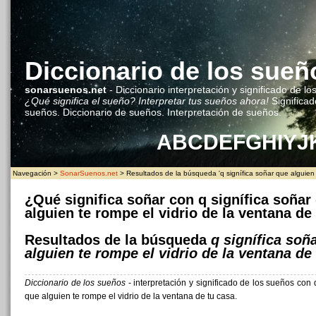
Diccionario de los sueñ
sonarsuenos.net
- Diccionario interpretación y significado de lo
¿Qué significa el sueño? Interpretar tus sueños ahora!
Significad
sueños. Diccionario de sueños. Interpretación de sueños.
A
B
C
D
E
F
G
H
I
Y
J
Navegación >
SonarSuenos.net
> Resultados de la búsqueda 'q signífica soñar que alguien t
¿Qué significa soñar con q signífica soñar
alguien te rompe el vidrio de la ventana de
Resultados de la búsqueda
q signífica soñ
alguien te rompe el vidrio de la ventana de
Diccionario de los sueños
- interpretación y significado de los sueños con 
que alguien te rompe el vidrio de la ventana de tu casa.