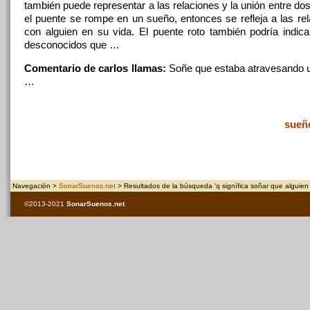
también puede representar a las relaciones y
la
unión entre dos
el
puente se
rompe
en un sueño, entonces se refleja a las rel
con
alguien
en su vida.
El
puente roto también podría indicar
desconocidos
que
…
Comentario de carlos llamas:
Soñe
que
estaba atravesando 
…
sueñ
Navegación >
SonarSuenos.net
> Resultados de la búsqueda 'q signífica soñar que alguien t
©2013-2021
SonarSuenos
.net