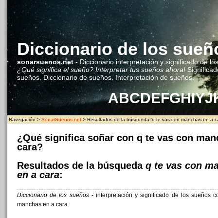
Diccionario de los sueñ
sonarsuenos.net
- Diccionario interpretación y significado de lo
¿Qué significa el sueño? Interpretar tus sueños ahora!
Significad
sueños. Diccionario de sueños. Interpretación de sueños.
A
B
C
D
E
F
G
H
I
Y
J
Navegación >
SonarSuenos.net
> Resultados de la búsqueda 'q te vas con manchas en a c
¿Qué significa soñar con q te vas con man
cara?
Resultados de la búsqueda
q te vas con m
en a cara
:
Diccionario de los sueños
- interpretación y significado de los sueños 
manchas en a cara.