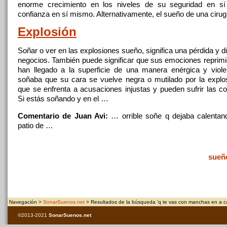
enorme crecimiento
en
los niveles de su seguridad
en
sí
confianza
en
sí mismo. Alternativamente, el sueño de una ciru
Explosión
Soñar o ver
en
las explosiones sueño, significa una pérdida y 
negocios. También puede significar que sus emociones reprimid
han llegado
a
la superficie de una manera enérgica y viole
soñaba que su
cara
se vuelve negra o mutilado por la explosi
que se enfrenta
a
acusaciones injustas y pueden sufrir las c
Si estás soñando y
en
el …
Comentario de Juan Avi:
… orrible soñe
q
dejaba calentan
patio de …
sueñ
Navegación >
SonarSuenos.net
> Resultados de la búsqueda 'q te vas con manchas en a c
©2013-2021
SonarSuenos
.net