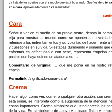
La lista de los sueños con el símbolo que está buscando. Sueños de
q te v
en a cara
. Aproximadamente
179
resultados:
sueñ
Cara
Soñar o ver
en
el sueño de su propio rostro, denota la pers
elija para mostrar al mundo como se oponen
a
su verdade
referirse
a
los enfrentamientos y su voluntad de hacer frente
a
l
y cuestiones
en
su vida. Si estabas durmiendo y soñando que
enfrentas es defectuoso o
con
acné, representa erupción e
posible que haya sufrido un ataque
a
su …
Comentario de virginia:
… que me ponia
en
mi rostro re
espejo, …
Permalink:
/significado-sonar-
cara
/
Crema
Hacer algo, como ver, comer o cualquier otra acción,
con
crem
está soñar, se interpreta como la sugerencia de la atención 
cosas importantes. Crema simboliza que usted aprecia las p
de la vida. Es simbolismo de apoyo y cuidado físico y emoci