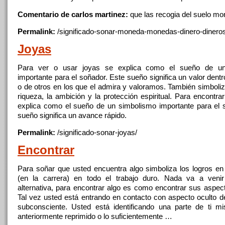
Comentario de carlos martinez:
que
las recogia del suelo m
Permalink:
/significado-sonar-moneda-monedas-
dinero
-dinero
Joyas
Para ver o usar
joyas
se explica como el sueño de un
importante para el soñador. Este sueño
significa
un valor dentr
o de otros en los
que
el admira
y
valoramos. También simboliza 
riqueza, la ambición
y
la protección espiritual. Para
encontrar
explica como el sueño de un simbolismo importante para el 
sueño
significa
un avance rápido.
Permalink:
/significado-sonar-
joyas
/
Encontrar
Para soñar
que
usted encuentra algo simboliza los logros en
(en la carrera) en todo el trabajo duro. Nada va a venir
alternativa, para
encontrar
algo es como
encontrar
sus aspect
Tal vez usted está entrando en contacto con aspecto oculto d
subconsciente. Usted está identificando una parte de ti 
anteriormente reprimido o lo suficientemente …