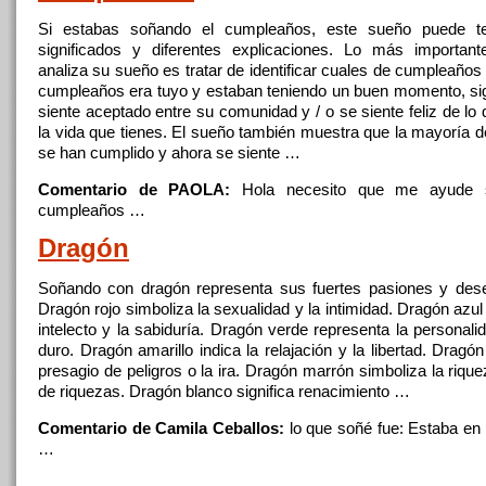
Si estabas soñando el cumpleaños, este sueño puede t
significados
y
diferentes explicaciones. Lo más importan
analiza su sueño es tratar de identificar cuales de cumpleaño
cumpleaños era tuyo
y
estaban teniendo un buen momento,
si
siente aceptado entre su comunidad
y
/ o se siente feliz de lo
la vida
que
tienes. El sueño también muestra
que
la mayoría d
se han cumplido
y
ahora se siente …
Comentario de PAOLA:
Hola necesito
que
me ayude s
cumpleaños …
Dragón
Soñando con dragón representa sus fuertes pasiones
y
dese
Dragón rojo simboliza la sexualidad
y
la intimidad. Dragón azul
intelecto
y
la sabiduría. Dragón verde representa la personalid
duro. Dragón amarillo indica la relajación
y
la libertad. Dragó
presagio de peligros o la ira. Dragón marrón simboliza la riqu
de riquezas. Dragón blanco
significa
renacimiento …
Comentario de Camila Ceballos:
lo
que
soñé fue: Estaba en 
…