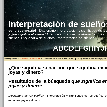
Interpretación de sueño
sonarsuenos.net
- Diccionario interpretación y significado de lo
¿Qué significa el sueño? Interpretar tus sueños ahora!
Significad
sueños. Diccionario de sueños. Interpretación de sueños.
A
B
C
D
E
F
G
H
I
Y
J
Navegación >
SonarSuenos.net
> Resultados de la búsqueda 'que significa encontrar joyas 
¿Qué significa soñar con que significa enc
joyas y dinero?
Resultados de la búsqueda
que significa e
joyas y dinero
:
Diccionario de los sueños
- interpretación y significado de los sueños c
encontrar joyas y dinero.