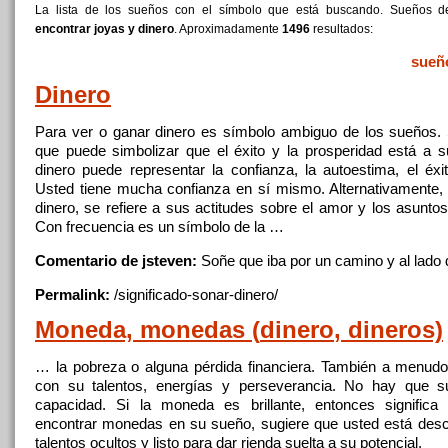
La lista de los sueños con el símbolo que está buscando. Sueños 
encontrar joyas y dinero
. Aproximadamente
1496
resultados:
sueñ
Dinero
Para ver o ganar
dinero
es símbolo ambiguo de los sueños.
que
puede simbolizar
que
el éxito
y
la prosperidad está a s
dinero
puede representar la confianza, la autoestima, el éxit
Usted tiene mucha confianza en sí mismo. Alternativamente
dinero
, se refiere a sus actitudes sobre el amor
y
los asuntos
Con frecuencia es un símbolo de la …
Comentario de jsteven:
Soñe
que
iba por un camino
y
al lado
Permalink:
/significado-sonar-
dinero
/
Moneda, monedas (
dinero
, dineros)
… la pobreza o alguna pérdida financiera. También a menudo
con su talentos, energías
y
perseverancia. No hay
que
su
capacidad. Si la moneda es brillante, entonces
significa
s
encontrar
monedas en su sueño, sugiere
que
usted está desc
talentos ocultos
y
listo para dar rienda suelta a su potencial.