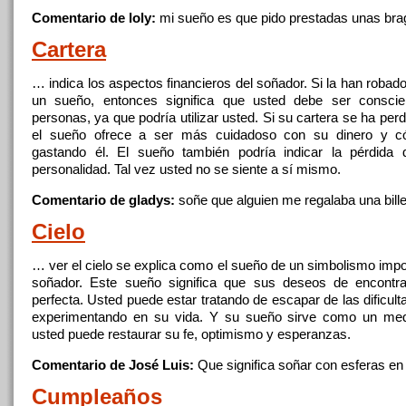
Comentario de loly:
mi sueño es
que
pido prestadas unas br
Cartera
… indica los aspectos financieros del soñador. Si la han robado
un sueño, entonces
significa
que
usted debe ser conscie
personas, ya
que
podría utilizar usted. Si su cartera se ha per
el sueño ofrece a ser más cuidadoso con su
dinero
y
có
gastando él. El sueño también podría indicar la pérdida 
personalidad. Tal vez usted no se siente a sí mismo.
Comentario de gladys:
soñe
que
alguien me regalaba una bill
Cielo
… ver el cielo se explica como el sueño de un simbolismo impo
soñador. Este sueño
significa
que
sus deseos de
encontra
perfecta. Usted puede estar tratando de escapar de las dificul
experimentando en su vida.
Y
su sueño sirve como un med
usted puede restaurar su fe, optimismo
y
esperanzas.
Comentario de José Luis:
Que
significa
soñar con esferas en
Cumpleaños