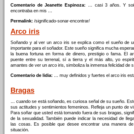
Comentario de Jeanette Espinoza:
… casi 3 años.
Y
so
encontraba en mis …
Permalink:
/significado-sonar-
encontrar
/
Arco iris
Soñando
y
al ver un arco iris se explica como el sueño de 
importante para el soñador. Este sueño
significa
mucha esperanz
la buena fortuna en forma de
dinero
, prestigio o fama. El a
puente entre su terrenal, sí a tierra
y
el más alto, yo espirit
amantes de ver un arco iris, simboliza la inmensa felicidad de s
Comentario de lidia:
… muy definidos
y
fuertes el arco iris 
Bragas
… cuando se está soñando, es curiosa señal de su sueño. Este
sus actitudes
y
sentimientos femeninos. Refleja un punto de vi
Para soñar
que
usted está tomando fuera de sus bragas,
signi
de la sexualidad. También puede indicar la necesidad de llega
las cosas. Es posible
que
desee
encontrar
una manera de 
situación.