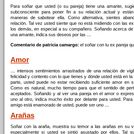
Para
soñar
que usted (o su pareja) tiene una amante, sugi
subconsciente para poner fin a su relación actual y está
maneras de sabotear ella. Como alternativa, sientes aban
relación. Tal vez usted siente que no está midiendo
con
las ex
los demás, en especial a su compañero. Soñando acerca de
una amante, indica sus deseos por las …
Comentario de patricia camargo:
el
soñar
con
tu ex pareja q
Amor
… intensos sentimientos arrastrados de una relación de vigili
felicidad y contento
con
lo que tienes y dónde usted está en la 
parte, usted puede no estar recibiendo suficiente amor en su
Como es natural, mucho tiempo para que el sentido de per
aceptados. Soñando y al ver una pareja en el amor o expres
uno al otro, indica mucho éxito por delante para usted. Par
amigo está enamorado de usted, puede ser uno …
Arañas
Soñar
con
la araña, muestra su temor a las arañas en su vid
especialmente si usted se sintió asustado por ellos. Tal 