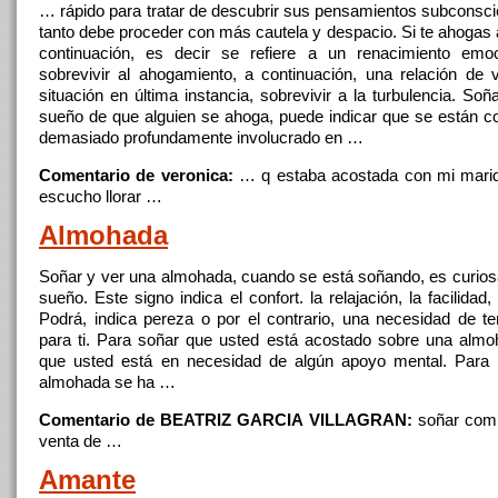
… rápido para tratar de descubrir sus pensamientos subconscie
tanto debe proceder
con
más cautela y despacio. Si te ahogas a
continuación, es decir se refiere a un renacimiento emoc
sobrevivir al ahogamiento, a continuación, una relación de vi
situación en última instancia, sobrevivir a la turbulencia.
Soña
sueño de que alguien se ahoga, puede indicar que se están co
demasiado profundamente involucrado en …
Comentario de veronica:
… q estaba acostada
con
mi marid
escucho llorar …
Almohada
Soñar
y ver una almohada, cuando se está soñando, es curios
sueño. Este signo indica el confort. la relajación, la facilidad, 
Podrá, indica pereza o por el contrario, una necesidad de te
para ti. Para
soñar
que usted está acostado sobre una almoh
que usted está en necesidad de algún apoyo mental. Para
almohada se ha …
Comentario de BEATRIZ GARCIA VILLAGRAN:
soñar
comp
venta de …
Amante