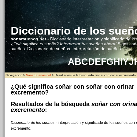
Diccionario de los sueñ
sonarsuenos.net
- Diccionario interpretación y significado de lo
¿Qué significa el sueño? Interpretar tus sueños ahora!
Significad
sueños. Diccionario de sueños. Interpretación de sueños.
A
B
C
D
E
F
G
H
I
Y
J
Navegación >
SonarSuenos.net
> Resultados de la búsqueda 'soñar con orinar excremento'
¿Qué significa soñar con soñar con orinar
excremento?
Resultados de la búsqueda
soñar con orina
excremento
:
Diccionario de los sueños
- interpretación y significado de los sueños con 
excremento.