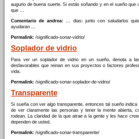
augurio
de
buena suerte. Si estás soñando y en el sueño que u
que …
Comentario de andrea:
… dias: junto
con
saludarlos qui
ayudaran …
Permalink:
/significado-sonar-
vidrio
/
Soplador
de
vidrio
Para ver un soplador
de
vidrio
en un sueño, denota a las
desfavorables que reinan en sus proyectos o factores profe
vida.
Permalink:
/significado-sonar-soplador-
de
-
vidrio
/
Transparente
Si sueña
con
ver algo
transparente
, entonces tal sueño indica
de
ver claramente las personas y tener la mente abierta,
c
rodean. La claridad
de
la que atrae a la gente y les hace cree
dependen
de
usted.
Permalink:
/significado-sonar-
transparente
/