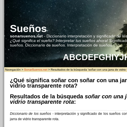
Sueños
sonarsuenos.net
- Diccionario interpretación y significado de lo
¿Qué significa el sueño? Interpretar tus sueños ahora!
Significad
sueños. Diccionario de sueños. Interpretación de sueños.
A
B
C
D
E
F
G
H
I
Y
J
Navegación >
SonarSuenos.net
> Resultados de la búsqueda 'soñar con una jarra de vidrio 
¿Qué significa soñar con soñar con una jar
vidrio transparente rota?
Resultados de la búsqueda
soñar con una j
vidrio transparente rota
:
Diccionario de los sueños
- interpretación y significado de los sueños c
jarra de vidrio transparente rota.