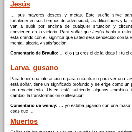
Jesús
… sus mayores deseos y metas. Este sueño sirve para
fortalecer en sus tiempos
de
adversidad, las dificultades y la 
van a subir por encima
de
cualquier situación y circun
convierten en la victoria. Para
soñar
que Jesús habla a usted
está orando
con
él, significa que usted será bendecido
con
la 
mental, alegría y satisfacción.
Comentario de Braulio:
… dijo ¡ tu eres el
de
la ideas ! ¡ tu e
Larva, gusano
Para tener
una
interacción o para encontrar o para ver
una
lar
está
soñar
, tiene un significado profundo y se erige como un 
un renacimiento. Usted está sufriendo algunos cambios i
cambio, la transformación o alteración.
Comentario de wendy:
… yo estaba jugando
con
una
masa 
esas que …
Muertos