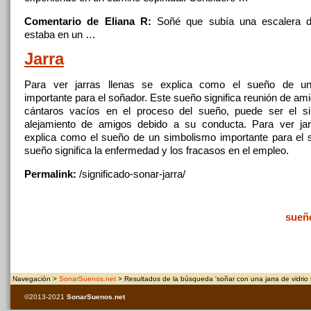
Comentario de Eliana R:
Soñé que subía
una
escalera
estaba en un …
Jarra
Para ver jarras llenas se explica como el sueño
de
un
importante para el soñador. Este sueño significa reunión
de
amig
cántaros vacíos en el proceso del sueño, puede ser el 
alejamiento
de
amigos debido a su conducta. Para ver jar
explica como el sueño
de
un simbolismo importante para el 
sueño significa la enfermedad y los fracasos en el empleo.
Permalink:
/significado-sonar-
jarra
/
sueñ
Navegación >
SonarSuenos.net
> Resultados de la búsqueda 'soñar con una jarra de vidrio 
©2013-2021
SonarSuenos
.net