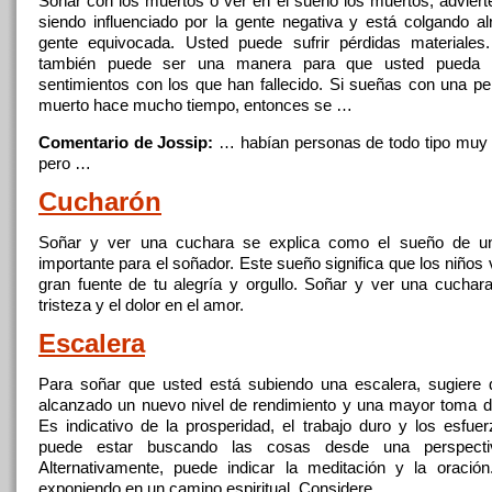
Soñar
con
los muertos o ver en el sueño los muertos, advier
siendo influenciado por la gente negativa y está colgando a
gente equivocada. Usted puede sufrir pérdidas materiales
también puede ser
una
manera para que usted pueda r
sentimientos
con
los que han fallecido. Si sueñas
con
una
pe
muerto hace mucho tiempo, entonces se …
Comentario de Jossip:
… habían personas
de
todo tipo muy 
pero …
Cucharón
Soñar
y ver
una
cuchara se explica como el sueño
de
un
importante para el soñador. Este sueño significa que los niños
gran fuente
de
tu alegría y orgullo.
Soñar
y ver
una
cuchar
tristeza y el dolor en el amor.
Escalera
Para
soñar
que usted está subiendo
una
escalera, sugiere 
alcanzado un nuevo nivel
de
rendimiento y
una
mayor toma
d
Es indicativo
de
la prosperidad, el trabajo duro y los esfue
puede estar buscando las cosas desde
una
perspectiv
Alternativamente, puede indicar la meditación y la oració
exponiendo en un camino espiritual. Considere …