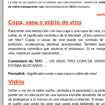
La lista de los sueños con el símbolo que está buscando. Sueños de
soña
de vidrio transparente rota
. Aproximadamente
3933
resultados:
sueñ
Copa, vasa o
vidrio
de
vino
Para tener
una
interacción
con
una
copa o
una
vasa
de
vino, c
soñar
, es el significado simbólico
de
la felicidad. ¿Está usted e
ser feliz? Copas o vasas
de
vino puede ser símbolo
de
l
profusión, exuberancia, plenitud, grandiosidad. También pu
importancia simbólica que anuncia el embarazo. Si se rom
vino, entonces puede representar …
Comentario de TATI:
… UN VASO TIPO COPA
DE
VIDRI
ESTABA BUSCANDO …
Permalink:
/significado-sonar-copa-vasa-o-
vidrio
-
de
-vino/
Vidrio
Soñar
o ver en el
vidrio
sueño, simboliza la pasividad o la pro
puede ser la colocación
de
una
barrera invisible alrededor
de
u
de
protegerse a sí mismo en
una
situación o relación. Si está
el sueño que usted ha visto que usted está bebiendo
de
un 