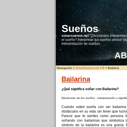
Sueños
sonarsuenos.net
- Diccionario interpretac
el sueño? Interpretar tus sueños ahora!
Sig
Interpretación de sueños.
A
B
Navegación >
SonarSuenos.net
>
B
> Bailarina
Bailarina
¿Qué significa soñar con Bailarina?
Diccionario de los sueños
- interpretación y signi
Cuando usted sueña con ser bailarina
obstáculos en su vida sin tener que luchar
Parece que te sientes como persona il
soñando con bailarinas que simboliza la 
símbolo de la bailarina es una gracia.