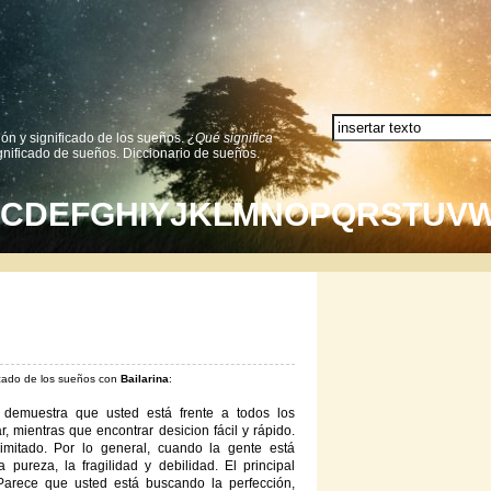
ión y significado de los sueños.
¿Qué significa
nificado de sueños. Diccionario de sueños.
C
D
E
F
G
H
I
Y
J
K
L
M
N
O
P
Q
R
S
T
U
V
ficado de los sueños con
Bailarina
:
 demuestra que usted está frente a todos los
, mientras que encontrar desicion fácil y rápido.
imitado. Por lo general, cuando la gente está
pureza, la fragilidad y debilidad. El principal
 Parece que usted está buscando la perfección,