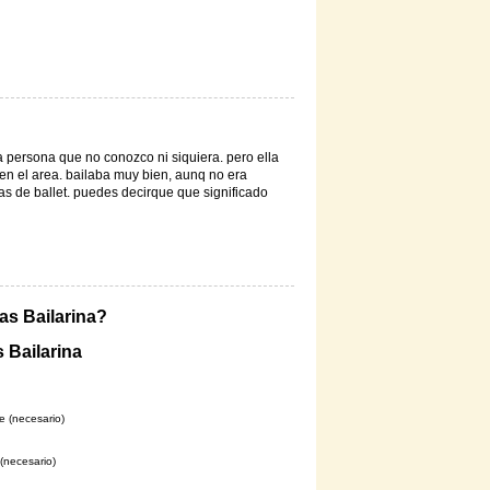
ra persona que no conozco ni siquiera. pero ella
 en el area. bailaba muy bien, aunq no era
nas de ballet. puedes decirque que significado
as Bailarina?
s Bailarina
 (necesario)
 (necesario)