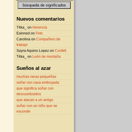
Nuevos comentarios
T4ka_ on
Herencia
Esinned on
Feto
Carolina on
Compañero de
trabajo
Sayra Aquino Lopez on
Confeti
T4ka_ on
León de montaña
Sueños al azar
muchas ranas pequeñas
soñar con casa embrujada
que significa soñar con
descuartizados
que atacan a un amigo
soñar con un niño que se
esconde