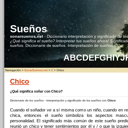
Sueños
sonarsuenos.net
- Diccionario interpretación y significado de lo
¿Qué significa el sueño? Interpretar tus sueños ahora!
Significad
sueños. Diccionario de sueños. Interpretación de sueños.
A
B
C
D
E
F
G
H
I
Y
J
Navegación >
SonarSuenos.net
>
C
> Chico
Chico
¿Qué significa soñar con Chico?
Diccionario de los sueños
- interpretación y significado de los sueños con
Chico
:
Cuando el soñador ve a sí misma como un niño, cuando en re
chica, entonces el sueño simboliza los aspectos masc
personalidad. El significado más común de este sueño pred
reunió un chico y tener sentimientos por él y / o que la izqui