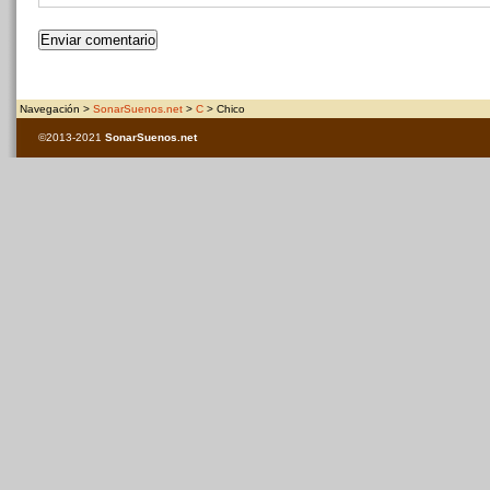
Navegación >
SonarSuenos.net
>
C
> Chico
©2013-2021
SonarSuenos
.net