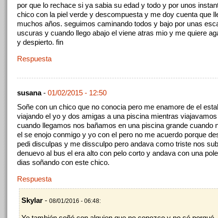
por que lo rechace si ya sabia su edad y todo y por unos instant
chico con la piel verde y descompuesta y me doy cuenta que l
muchos años. seguimos caminando todos y bajo por unas esc
uscuras y cuando llego abajo el viene atras mio y me quiere ag
y despierto. fin
Respuesta
susana
-
01/02/2015 - 12:50
Soñe con un chico que no conocia pero me enamore de el es
viajando el yo y dos amigas a una piscina mientras viajavamos
cuando llegamos nos bañamos en una piscina grande cuando 
el se enojo conmigo y yo con el pero no me acuerdo porque de
pedi disculpas y me dissculpo pero andava como triste nos su
denuevo al bus el era alto con pelo corto y andava con una poler
dias soñando con este chico.
Respuesta
Skylar
-
08/01/2016 - 06:48:
Yo también soñé con alguien que no conozco y no sé porqué.