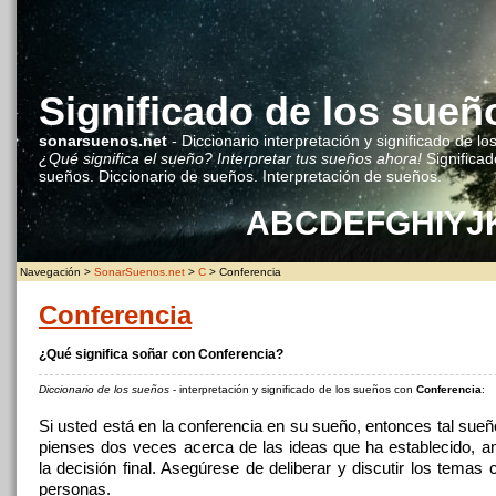
Significado de los sueñ
sonarsuenos.net
- Diccionario interpretación y significado de lo
¿Qué significa el sueño? Interpretar tus sueños ahora!
Significad
sueños. Diccionario de sueños. Interpretación de sueños.
A
B
C
D
E
F
G
H
I
Y
J
Navegación >
SonarSuenos.net
>
C
> Conferencia
Conferencia
¿Qué significa soñar con Conferencia?
Diccionario de los sueños
- interpretación y significado de los sueños con
Conferencia
:
Si usted está en la conferencia en su sueño, entonces tal sue
pienses dos veces acerca de las ideas que ha establecido, a
la decisión final. Asegúrese de deliberar y discutir los temas 
personas.