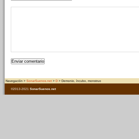
Navegación >
SonarSuenos.net
>
D
> Demonio, íncubo, monstruo
©2013-2021
SonarSuenos
.net