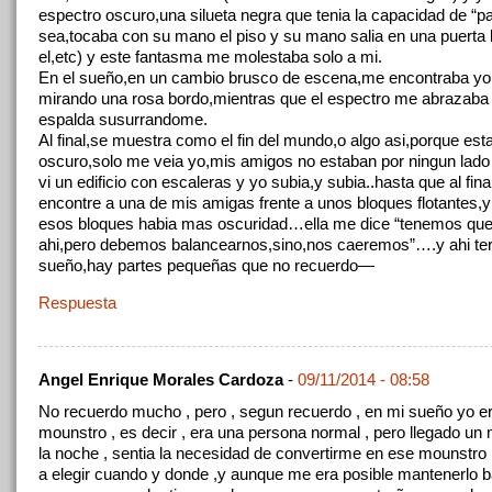
espectro oscuro,una silueta negra que tenia la capacidad de “par
sea,tocaba con su mano el piso y su mano salia en una puerta 
el,etc) y este fantasma me molestaba solo a mi.
En el sueño,en un cambio brusco de escena,me encontraba yo
mirando una rosa bordo,mientras que el espectro me abrazaba 
espalda susurrandome.
Al final,se muestra como el fin del mundo,o algo asi,porque est
oscuro,solo me veia yo,mis amigos no estaban por ningun lad
vi un edificio con escaleras y yo subia,y subia..hasta que al fin
encontre a una de mis amigas frente a unos bloques flotantes,y
esos bloques habia mas oscuridad…ella me dice “tenemos que
ahi,pero debemos balancearnos,sino,nos caeremos”….y ahi ter
sueño,hay partes pequeñas que no recuerdo—
Respuesta
Angel Enrique Morales Cardoza
-
09/11/2014 - 08:58
No recuerdo mucho , pero , segun recuerdo , en mi sueño yo er
mounstro , es decir , era una persona normal , pero llegado u
la noche , sentia la necesidad de convertirme en ese mounstro 
a elegir cuando y donde ,y aunque me era posible mantenerlo ba