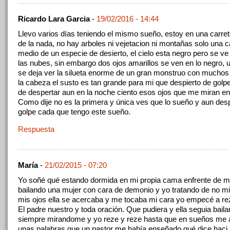
Ricardo Lara Garcia
-
19/02/2016 - 14:44
Llevo varios días teniendo el mismo sueño, estoy en una carre
de la nada, no hay arboles ni vejetacion ni montañas solo una c
medio de un especie de desierto, el cielo esta negro pero se ve
las nubes, sin embargo dos ojos amarillos se ven en lo negro, 
se deja ver la silueta enorme de un gran monstruo con muchos
la cabeza el susto es tan grande para mi que despierto de gol
de despertar aun en la noche ciento esos ojos que me miran en
Como dije no es la primera y única ves que lo sueño y aun desp
golpe cada que tengo este sueño.
Respuesta
María
-
21/02/2015 - 07:20
Yo soñé qué estando dormida en mi propia cama enfrente de m
bailando una mujer con cara de demonio y yo tratando de no mi
mis ojos ella se acercaba y me tocaba mi cara yo empecé a rez
El padre nuestro y toda oración. Que pudiera y ella seguia bail
siempre mirandome y yo reze y reze hasta que en sueños me 
unas palabras que un pastor me había enseñado qué dice haci 