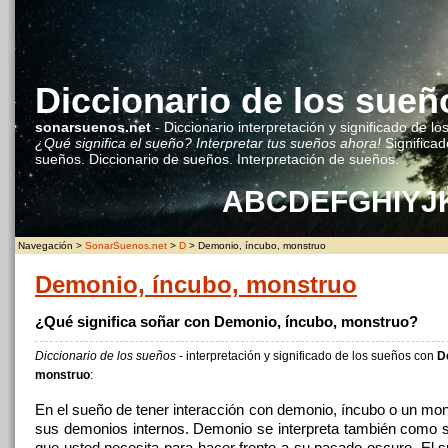
Diccionario de los sueñ
sonarsuenos.net
- Diccionario interpretación y significado de lo
¿Qué significa el sueño? Interpretar tus sueños ahora!
Significad
sueños. Diccionario de sueños. Interpretación de sueños.
A
B
C
D
E
F
G
H
I
Y
J
Navegación >
SonarSuenos.net
>
D
> Demonio, íncubo, monstruo
Demonio, íncubo, monstruo
¿Qué significa soñar con Demonio, íncubo, monstruo?
Diccionario de los sueños
- interpretación y significado de los sueños con
D
monstruo
:
En el sueño de tener interacción con demonio, íncubo o un mon
sus demonios internos. Demonio se interpreta también como 
que usted necesita para hacer frente a su pasado oscuro. El 