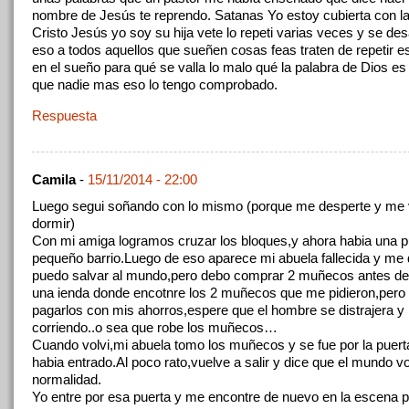
nombre de Jesús te reprendo. Satanas Yo estoy cubierta con l
Cristo Jesús yo soy su hija vete lo repeti varias veces y se de
eso a todos aquellos que sueñen cosas feas traten de repetir e
en el sueño para qué se valla lo malo qué la palabra de Dios es
que nadie mas eso lo tengo comprobado.
Respuesta
Camila
-
15/11/2014 - 22:00
Luego segui soñando con lo mismo (porque me desperte y me v
dormir)
Con mi amiga logramos cruzar los bloques,y ahora habia una pu
pequeño barrio.Luego de eso aparece mi abuela fallecida y me 
puedo salvar al mundo,pero debo comprar 2 muñecos antes de 
una ienda donde encotnre los 2 muñecos que me pidieron,pero
pagarlos con mis ahorros,espere que el hombre se distrajera y 
corriendo..o sea que robe los muñecos…
Cuando volvi,mi abuela tomo los muñecos y se fue por la puer
habia entrado.Al poco rato,vuelve a salir y dice que el mundo vo
normalidad.
Yo entre por esa puerta y me encontre de nuevo en la escena 