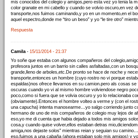
mis conocidos del colegio y amigos,pero esta vez yo tenia la 
color granate en mi cabello y cuando se volvio oscuro,en vez d
transporte,nos fuimos caminando,y yo en un momento,en el bo
aquel espectro,donde me “tiro un beso” y yo “le tire otro” mien
Respuesta
Camila
-
15/11/2014 - 21:37
Yo soñe que estaba con algunos compañeros del colegio,amigo
profesora juntos en un barrio sin calles asfaltadas,con un bosq
grande,lleno de arboles,etc.De pronto se hace de noche y nec
transporte,entonces un hombre (cuyo rostro no vi porque estab
espaldas)nos ofrece llevarnos en su camion.pero als cosas se 
oscuras cuando yo vi al mismo hombre volviendose negro poc
poco,como si fuera que se volvia oscuro y yo lo relacionaba con
(obviamente).Entonces el hombre volteo a verme y (con el rost
una capucha) intenta manosearme…yo salgo corriendo junto co
hermano de uno de mis compañeros de colegio muy lejos de a
eso,yo me di cuenta que habia dejado a todos mis amigos solo
cosa,y cuando quise volver,ellos estaban detras mio,diciendo
amiga,nos dejaste solos” mientras reian y seguian su camino
eso,fuimos a una cabaña (ahora estaban solo mis amigos) y yo