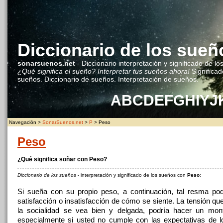
Diccionario de los sueñ
sonarsuenos.net
- Diccionario interpretación y significado de lo
¿Qué significa el sueño? Interpretar tus sueños ahora!
Significad
sueños. Diccionario de sueños. Interpretación de sueños.
A
B
C
D
E
F
G
H
I
Y
J
Navegación >
SonarSuenos.net
>
P
> Peso
Peso
¿Qué significa soñar con Peso?
Diccionario de los sueños
- interpretación y significado de los sueños con
Peso
:
Si sueña con su propio peso, a continuación, tal resma podr
satisfacción o insatisfacción de cómo se siente. La tensión qu
la socialidad se vea bien y delgada, podría hacer un mon
especialmente si usted no cumple con las expectativas de 