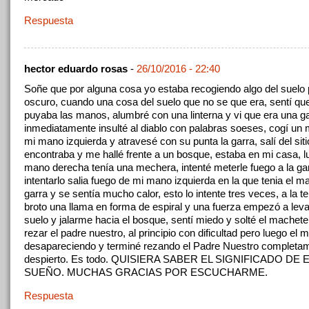
Respuesta
hector eduardo rosas
-
26/10/2016 - 22:40
Soñe que por alguna cosa yo estaba recogiendo algo del suelo
oscuro, cuando una cosa del suelo que no se que era, sentí qu
puyaba las manos, alumbré con una linterna y vi que era una ga
inmediatamente insulté al diablo con palabras soeses, cogí un
mi mano izquierda y atravesé con su punta la garra, salí del si
encontraba y me hallé frente a un bosque, estaba en mi casa, 
mano derecha tenía una mechera, intenté meterle fuego a la gar
intentarlo salia fuego de mi mano izquierda en la que tenia el m
garra y se sentía mucho calor, esto lo intente tres veces, a la t
broto una llama en forma de espiral y una fuerza empezó a lev
suelo y jalarme hacia el bosque, sentí miedo y solté el mache
rezar el padre nuestro, al principio con dificultad pero luego el 
desapareciendo y terminé rezando el Padre Nuestro completa
despierto. Es todo. QUISIERA SABER EL SIGNIFICADO DE 
SUEÑO. MUCHAS GRACIAS POR ESCUCHARME.
Respuesta