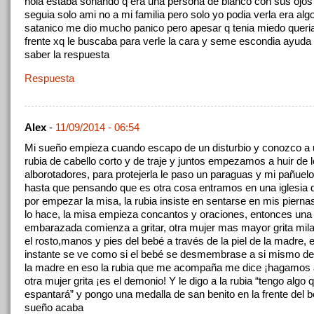
hola estaba sonando q era una persona de blanco con sus ojo
seguia solo ami no a mi familia pero solo yo podia verla era al
satanico me dio mucho panico pero apesar q tenia miedo queria
frente xq le buscaba para verle la cara y seme escondia ayuda
saber la respuesta
Respuesta
Alex
-
11/09/2014 - 06:54
Mi sueño empieza cuando escapo de un disturbio y conozco a 
rubia de cabello corto y de traje y juntos empezamos a huir de 
alborotadores, para protejerla le paso un paraguas y mi pañuelo 
hasta que pensando que es otra cosa entramos en una iglesia
por empezar la misa, la rubia insiste en sentarse en mis pierna
lo hace, la misa empieza concantos y oraciones, entonces una
embarazada comienza a gritar, otra mujer mas mayor grita mila
el rosto,manos y pies del bebé a través de la piel de la madre, 
instante se ve como si el bebé se desmembrase a si mismo d
la madre en eso la rubia que me acompaña me dice ¡hagamos 
otra mujer grita ¡es el demonio! Y le digo a la rubia “tengo algo 
espantará” y pongo una medalla de san benito en la frente del 
sueño acaba