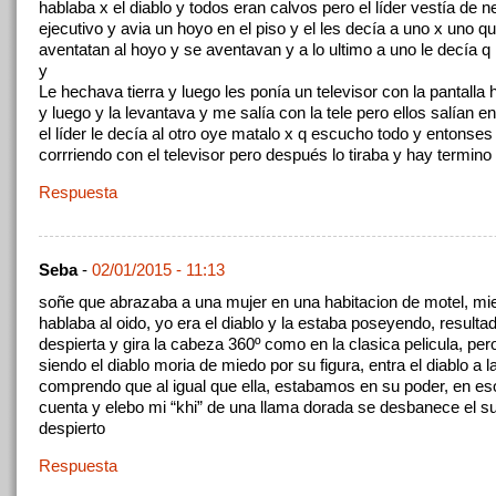
hablaba x el diablo y todos eran calvos pero el líder vestía de
ejecutivo y avia un hoyo en el piso y el les decía a uno x uno q
aventatan al hoyo y se aventavan y a lo ultimo a uno le decía q 
y
Le hechava tierra y luego les ponía un televisor con la pantalla 
y luego y la levantava y me salía con la tele pero ellos salían e
el líder le decía al otro oye matalo x q escucho todo y entonses 
corrriendo con el televisor pero después lo tiraba y hay termino
Respuesta
Seba
-
02/01/2015 - 11:13
soñe que abrazaba a una mujer en una habitacion de motel, mie
hablaba al oido, yo era el diablo y la estaba poseyendo, resulta
despierta y gira la cabeza 360º como en la clasica pelicula, per
siendo el diablo moria de miedo por su figura, entra el diablo a l
comprendo que al igual que ella, estabamos en su poder, en e
cuenta y elebo mi “khi” de una llama dorada se desbanece el s
despierto
Respuesta