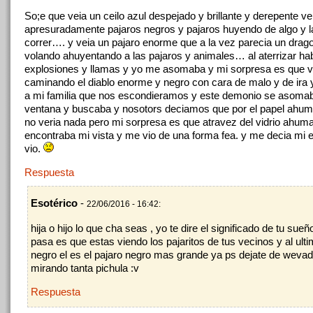
So;e que veia un ceilo azul despejado y brillante y derepente ve
apresuradamente pajaros negros y pajaros huyendo de algo y 
correr…. y veia un pajaro enorme que a la vez parecia un drag
volando ahuyentando a las pajaros y animales… al aterrizar ha
explosiones y llamas y yo me asomaba y mi sorpresa es que v
caminando el diablo enorme y negro con cara de malo y de ira y
a mi familia que nos escondieramos y este demonio se asomab
ventana y buscaba y nosotors deciamos que por el papel ahuma
no veria nada pero mi sorpresa es que atravez del vidrio ahuma
encontraba mi vista y me vio de una forma fea. y me decia mi 
vio.
Respuesta
Esotérico
-
22/06/2016 - 16:42:
hija o hijo lo que cha seas , yo te dire el significado de tu sueño
pasa es que estas viendo los pajaritos de tus vecinos y al ulti
negro el es el pajaro negro mas grande ya ps dejate de wevad
mirando tanta pichula :v
Respuesta