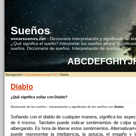
Sueños
sonarsuenos.net
- Diccionario interpretación y significado de lo
¿Qué significa el sueño? Interpretar tus sueños ahora!
Significad
sueños. Diccionario de sueños. Interpretación de sueños.
A
B
C
D
E
F
G
H
I
Y
J
Navegación >
SonarSuenos.net
>
D
> Diablo
Diablo
¿Qué significa soñar con Diablo?
Diccionario de los sueños
- interpretación y significado de los sueños con
Diablo
:
Soñando con el diablo de cualquier manera, significa los aspe
de ti mismo. También puede indicar sentimientos de culpa 
albergando. Es hora de liberar estos sentimientos. Alternativame
puede representar la inteligencia, la astucia, el engaño y l