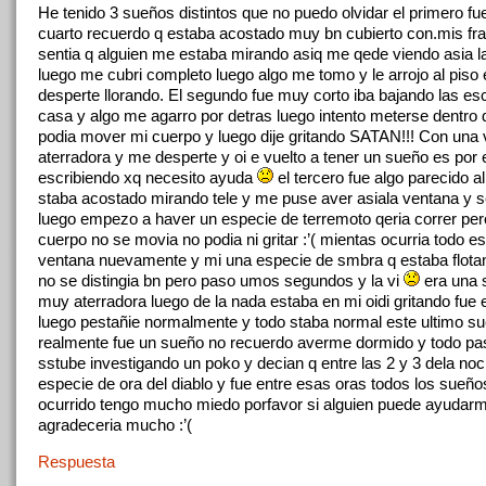
He tenido 3 sueños distintos que no puedo olvidar el primero fu
cuarto recuerdo q estaba acostado muy bn cubierto con.mis fr
sentia q alguien me estaba mirando asiq me qede viendo asia l
luego me cubri completo luego algo me tomo y le arrojo al piso 
desperte llorando. El segundo fue muy corto iba bajando las es
casa y algo me agarro por detras luego intento meterse dentro 
podia mover mi cuerpo y luego dije gritando SATAN!!! Con una
aterradora y me desperte y oi e vuelto a tener un sueño es por 
escribiendo xq necesito ayuda
el tercero fue algo parecido a
staba acostado mirando tele y me puse aver asiala ventana y 
luego empezo a haver un especie de terremoto qeria correr per
cuerpo no se movia no podia ni gritar :’( mientas ocurria todo est
ventana nuevamente y mi una especie de smbra q estaba flotand
no se distingia bn pero paso umos segundos y la vi
era una 
muy aterradora luego de la nada estaba en mi oidi gritando fue
luego pestañie normalmente y todo staba normal este ultimo su
realmente fue un sueño no recuerdo averme dormido y todo pas
sstube investigando un poko y decian q entre las 2 y 3 dela noc
especie de ora del diablo y fue entre esas oras todos los sueñ
ocurrido tengo mucho miedo porfavor si alguien puede ayudarm
agradeceria mucho :’(
Respuesta