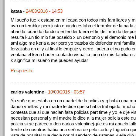
kataa
-
24/03/2016 - 14:53
Mi sueño fue k estaba en mi casa con todos mis familiares y mi
uvo un temblor pero justo cuando estaba el temblor de la nada 
abanda tocando dando a entender k era el fin del mundo despu
resulta k.un tio mio fue poseido x un demonio y el demonio me 
ami algo me keria a ser pero yo trataba de defender ami familia
forzajiaba cn el y al final lo empuje y cerre l puerta el no pudo en
ventana el keria hacer contacto visual cn uno de mis familiares
k significa mi sueño me pueden ayudar
Respuesta
carlos valentine
-
10/03/2016 - 03:57
Yo soñe que estaba en un cuartel de la policia y q habia una muj
dando vueltas y mi madre le dice que si habia trabajado mucho y
contesta que si que hacian falta policias part time y yo le dije 
necesitan personal y mi madre le dice a la mujer policia este qu
policia si se parece a don carlos valentine(que es mi abuelo fall
frente de nosotros habia una señora de pelo corto y trigueña qu
vata de hospital que decia por ql sendero de satanas y ella dijo