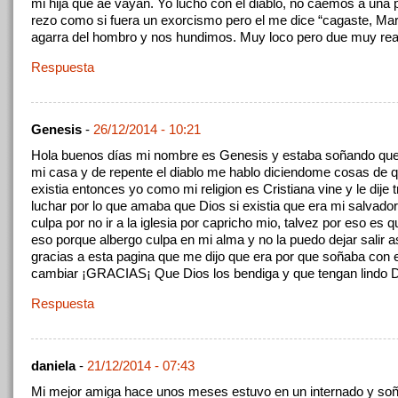
mi hija que ae vayan. Yo lucho con el diablo, no caemos a una p
rezo como si fuera un exorcismo pero el me dice “cagaste, Mar
agarra del hombro y nos hundimos. Muy loco pero due muy rea
Respuesta
Genesis
-
26/12/2014 - 10:21
Hola buenos días mi nombre es Genesis y estaba soñando que
mi casa y de repente el diablo me hablo diciendome cosas de 
existia entonces yo como mi religion es Cristiana vine y le dije 
luchar por lo que amaba que Dios si existia que era mi salvador
culpa por no ir a la iglesia por capricho mio, talvez por eso es 
eso porque albergo culpa en mi alma y no la puedo dejar salir a
gracias a esta pagina que me dijo que era por que soñaba con e
cambiar ¡GRACIAS¡ Que Dios los bendiga y que tengan lindo D
Respuesta
daniela
-
21/12/2014 - 07:43
Mi mejor amiga hace unos meses estuvo en un internado y so