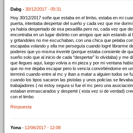
Dabg
-
30/12/2017 - 05:31
Hoy 30/12/2017 soñe que estaba en el limbo, estaba en mi cuar
puerta, intentaba despertar del sueño y cada vez que me dormí
ya había despertado de esa pesadilla pero no, cada vez que d
encontraba en un lugar distinto con amigos que aún estando al l
y gritandoles no me escuchaban, con una chica que pelaba co
escapaba volando y ella me perseguía cuando logré librarme de
poderes que yo misma inventé (porque estaba consiente de qu
sueño solo que al inicio de cada “despertar” lo olvidaba) y me d
que llegues aquí, luego volvia a mi pieza y por mi ventana hab
que no me dejaba escapar pero lo vencía convirtiéndome en un
terminó cuando entre al mc y iban a matar a alguien todos se fu
cuando los tipos sacaron las pistolas y unos policías se llevab
trabajadores ( no estoy segura si fue el mc pero una asociación
estaban enmascarados y desperté ( esta vez si de verdad) cr
con el limbo
Respuesta
Yona
-
12/06/2017 - 12:08