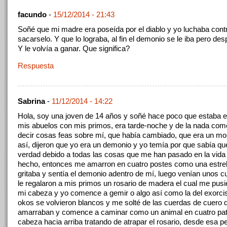
facundo
-
15/12/2014 - 21:43
Soñé que mi madre era poseída por el diablo y yo luchaba contr
sacarselo. Y que lo lograba, al fin el demonio se le iba pero des
Y le volvía a ganar. Que significa?
Respuesta
Sabrina
-
11/12/2014 - 14:22
Hola, soy una joven de 14 años y soñé hace poco que estaba 
mis abuelos con mis primos, era tarde-noche y de la nada co
decir cosas feas sobre mí, que había cambiado, que era un mo
así, dijeron que yo era un demonio y yo temía por que sabía qu
verdad debido a todas las cosas que me han pasado en la vida 
hecho, entonces me amarron en cuatro postes como una estrel
gritaba y sentía el demonio adentro de mí, luego venían unos c
le regalaron a mis primos un rosario de madera el cual me pusi
mi cabeza y yo comence a gemir o algo así como la del exorci
okos se volvieron blancos y me solté de las cuerdas de cuero
amarraban y comence a caminar como un animal en cuatro pat
cabeza hacia arriba tratando de atrapar el rosario, desde esa p