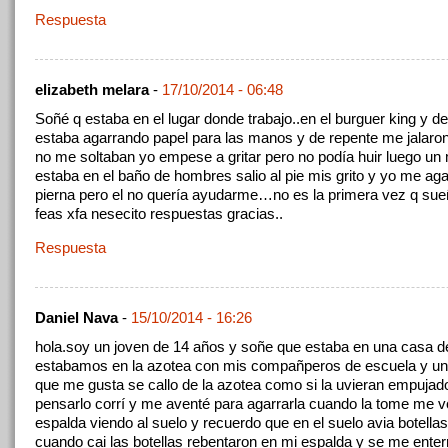
Respuesta
elizabeth melara
-
17/10/2014 - 06:48
Soñé q estaba en el lugar donde trabajo..en el burguer king y de
estaba agarrando papel para las manos y de repente me jalaron
no me soltaban yo empese a gritar pero no podía huir luego u
estaba en el baño de hombres salio al pie mis grito y yo me aga
pierna pero el no quería ayudarme…no es la primera vez q su
feas xfa nesecito respuestas gracias..
Respuesta
Daniel Nava
-
15/10/2014 - 16:26
hola.soy un joven de 14 años y soñe que estaba en una casa d
estabamos en la azotea con mis compañperos de escuela y u
que me gusta se callo de la azotea como si la uvieran empujado
pensarlo corrí y me aventé para agarrarla cuando la tome me v
espalda viendo al suelo y recuerdo que en el suelo avia botellas
cuando cai las botellas rebentaron en mi espalda y se me enter