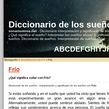
Diccionario de los sueñ
sonarsuenos.net
- Diccionario interpretación y significado de lo
¿Qué significa el sueño? Interpretar tus sueños ahora!
Significad
sueños. Diccionario de sueños. Interpretación de sueños.
A
B
C
D
E
F
G
H
I
Y
J
Navegación >
SonarSuenos.net
>
F
> Frío
Frío
¿Qué significa soñar con Frío?
Diccionario de los sueños
- interpretación y significado de los sueños con
Frío
:
Si estás soñando y en el sueño que usted ha visto que tienes fr
está experimentando un gran avance en algún área 
Alternativamente, usted puede sentirse aislado. Sientes de fr
reflejar sus sentimientos acerca de esa persona. El sueño 