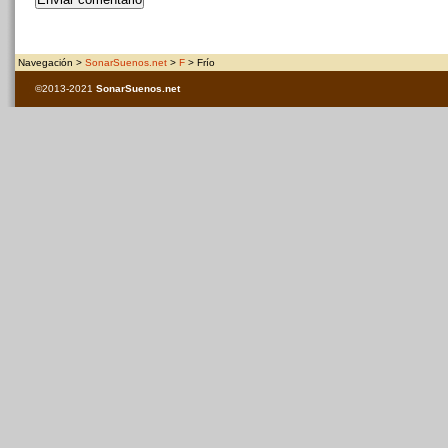
Navegación >
SonarSuenos.net
>
F
> Frío
©2013-2021
SonarSuenos
.net