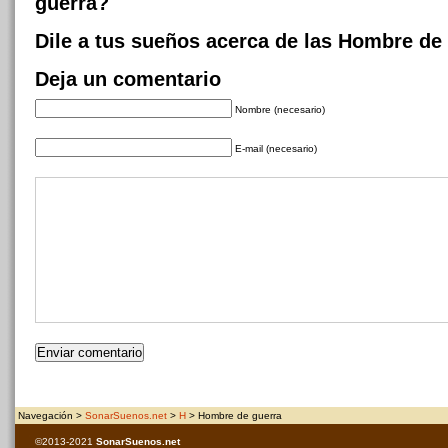
guerra?
Dile a tus sueños acerca de las Hombre de
Deja un comentario
Nombre (necesario)
E-mail (necesario)
Navegación >
SonarSuenos.net
>
H
> Hombre de guerra
©2013-2021
SonarSuenos
.net