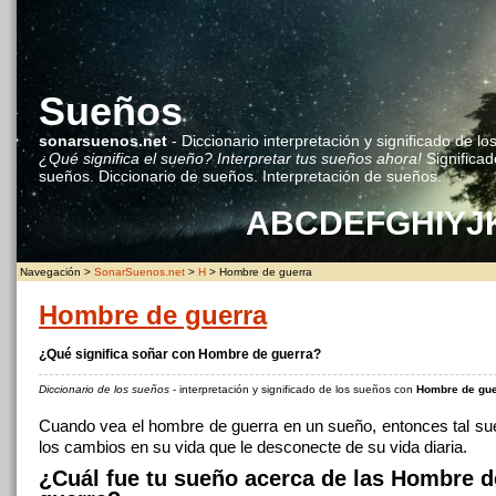
Sueños
sonarsuenos.net
- Diccionario interpretación y significado de lo
¿Qué significa el sueño? Interpretar tus sueños ahora!
Significad
sueños. Diccionario de sueños. Interpretación de sueños.
A
B
C
D
E
F
G
H
I
Y
J
Navegación >
SonarSuenos.net
>
H
> Hombre de guerra
Hombre de guerra
¿Qué significa soñar con Hombre de guerra?
Diccionario de los sueños
- interpretación y significado de los sueños con
Hombre de gue
Cuando vea el hombre de guerra en un sueño, entonces tal su
los cambios en su vida que le desconecte de su vida diaria.
¿Cuál fue tu sueño acerca de las Hombre d