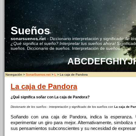
Sueños
sonarsuenos.net
- Diccionario interpretación y significado de lo
¿Qué significa el sueño? Interpretar tus sueños ahora!
Significad
sueños. Diccionario de sueños. Interpretación de sueños.
A
B
C
D
E
F
G
H
I
Y
J
Navegación >
SonarSuenos.net
>
L
> La caja de Pandora
La caja de Pandora
¿Qué significa soñar con La caja de Pandora?
Diccionario de los sueños
- interpretación y significado de los sueños con
La caja de Pa
Soñando con una caja de Pandora, indica la esperanza. 
experimentar un giro para mejor. Alternativamente, simboliza 
sus pensamientos subconscientes y su necesidad de expresar