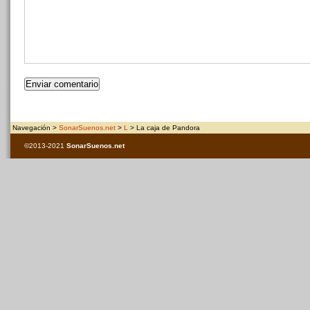
Navegación >
SonarSuenos.net
>
L
> La caja de Pandora
©2013-2021
SonarSuenos
.net