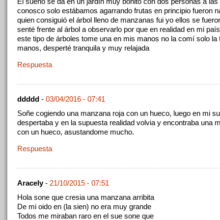
El sueño se da en un jardín muy bonito con dos personas a las
conosco solo estábamos agarrando frutas en principio fueron n
quien consiguió el árbol lleno de manzanas fui yo ellos se fuer
senté frente al árbol a observarlo por que en realidad en mi país
este tipo de árboles tome una en mis manos no la comí solo la
manos, desperté tranquila y muy relajada
Respuesta
ddddd
-
03/04/2016 - 07:41
Soñe cogiendo una manzana roja con un hueco, luego en mi s
despertaba y en la supuesta realidad volvia y encontraba una 
con un hueco, asustandome mucho.
Respuesta
Aracely
-
21/10/2015 - 07:51
Hola sone que cresia una manzana arribita
De mi oido en (la sien) no era muy grande
Todos me miraban raro en el sue sone que