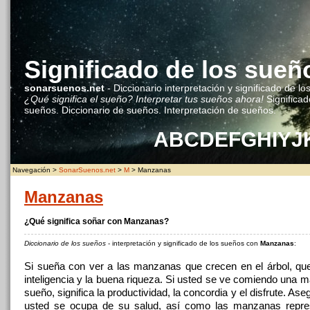
Significado de los sueñ
sonarsuenos.net
- Diccionario interpretación y significado de lo
¿Qué significa el sueño? Interpretar tus sueños ahora!
Significad
sueños. Diccionario de sueños. Interpretación de sueños.
A
B
C
D
E
F
G
H
I
Y
J
Navegación >
SonarSuenos.net
>
M
> Manzanas
Manzanas
¿Qué significa soñar con Manzanas?
Diccionario de los sueños
- interpretación y significado de los sueños con
Manzanas
:
Si sueña con ver a las manzanas que crecen en el árbol, que
inteligencia y la buena riqueza. Si usted se ve comiendo una 
sueño, significa la productividad, la concordia y el disfrute. As
usted se ocupa de su salud, así como las manzanas repres