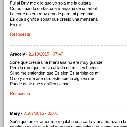
Fui al Dr y me dijo que yo sola me la quitara
Como cuando cortas una manzana de un arbol
La corte no era muy grande pero mi pregunta
Es que significa sonar que cresio una manzana
En mi
Respuesta
Aracely
-
21/10/2015 - 07:47
Sone que cresia una manzana no era muy grande
Pero lo raro que cresia al lado de mi sien bueno
Si no me entienden que Es sien Es arribita de mi
Oido y se me ase raro este sueno alguien me
Puede desir que significa please
Respuesta
Mary
-
21/07/2015 - 02:01
Soñe que un ex amor me regalaba una carta y una manzana la 
escrita y decia ven k mi corazón te necesita y te pienso a gritos