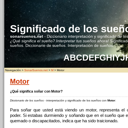
Significado de los sueñ
sonarsuenos.net
- Diccionario interpretación y significado de lo
¿Qué significa el sueño? Interpretar tus sueños ahora!
Significad
sueños. Diccionario de sueños. Interpretación de sueños.
A
B
C
D
E
F
G
H
I
Y
J
Navegación >
SonarSuenos.net
>
M
> Motor
Motor
¿Qué significa soñar con Motor?
Diccionario de los sueños
- interpretación y significado de los sueños con
Motor
:
Para soñar que usted está viendo un motor, representa el
poder. Si estabas durmiendo y soñando que en el sueño que e
quemado o discapacitados, indica que ha sido traicionado.