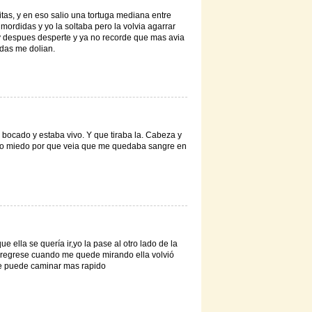
as, y en eso salio una tortuga mediana entre
mordidas y yo la soltaba pero la volvia agarrar
 y despues desperte y ya no recorde que mas avia
das me dolian.
bocado y estaba vivo. Y que tiraba la. Cabeza y
 dio miedo por que veia que me quedaba sangre en
 ella se quería ir,yo la pase al otro lado de la
me regrese cuando me quede mirando ella volvió
que puede caminar mas rapido