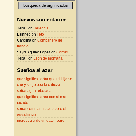
Nuevos comentarios
T4ka_ on
Herencia
Esinned on
Feto
Carolina on
Compañero de
trabajo
Sayra Aquino Lopez on
Confeti
T4ka_ on
León de montaña
Sueños al azar
que significa soñar que mi hijo se
cae y se golpea la cabeza
soñar agua rebotada
que significa sonar con al mar
picado
soñar con mar crecido pero el
agua limpia
mordedura de un gato negro