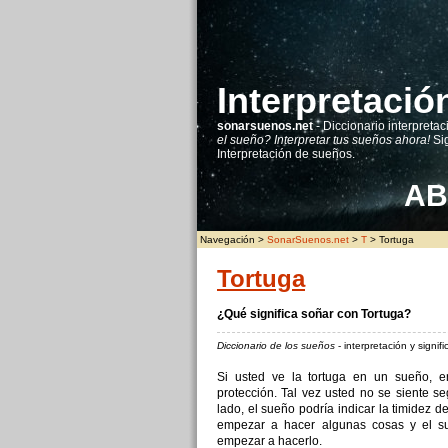
Interpretaci
sonarsuenos.net
- Diccionario interpretac
el sueño? Interpretar tus sueños ahora!
Sig
Interpretación de sueños.
A
B
Navegación >
SonarSuenos.net
>
T
> Tortuga
Tortuga
¿Qué significa soñar con Tortuga?
Diccionario de los sueños
- interpretación y signi
Si usted ve la tortuga en un sueño, e
protección. Tal vez usted no se siente seg
lado, el sueño podría indicar la timidez 
empezar a hacer algunas cosas y el s
empezar a hacerlo.