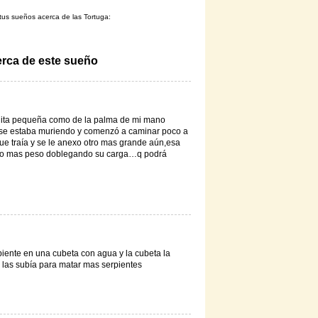
 tus sueños acerca de las Tortuga:
erca de este sueño
uita pequeña como de la palma de mi mano
se estaba muriendo y comenzó a caminar poco a
ue traía y se le anexo otro mas grande aún,esa
ndo mas peso doblegando su carga…q podrá
iente en una cubeta con agua y la cubeta la
 las subía para matar mas serpientes