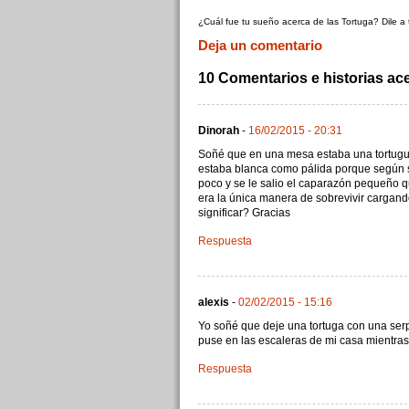
¿Cuál fue tu sueño acerca de las Tortuga? Dile a
Deja un comentario
10 Comentarios e historias ac
Dinorah
-
16/02/2015 - 20:31
Soñé que en una mesa estaba una tortug
estaba blanca como pálida porque según 
poco y se le salio el caparazón pequeño q
era la única manera de sobrevivir carga
significar? Gracias
Respuesta
alexis
-
02/02/2015 - 15:16
Yo soñé que deje una tortuga con una serp
puse en las escaleras de mi casa mientras
Respuesta