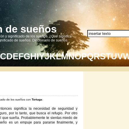
ón de sueños
ión y significado de los sueños.
¿Qué significa
nificado de sueños. Diccionario de sueños.
C
D
E
F
G
H
I
Y
J
K
L
M
N
O
P
Q
R
S
T
U
V
ficado de los sueños con
Tortuga
:
ntonces significa la necesidad de seguridad y
uro, por lo tanto, que busca el refugio. Por otro
del que sueña. Probablemente te sientas miedo de
ueño es un empuje para pararse finalmente, y