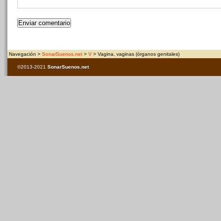
Navegación >
SonarSuenos.net
>
V
> Vagina, vaginas (órganos genitales)
©2013-2021
SonarSuenos
.net