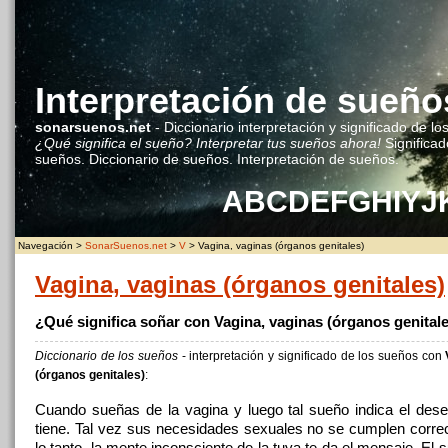
Interpretación de sueño
sonarsuenos.net
- Diccionario interpretación y significado de lo
¿Qué significa el sueño? Interpretar tus sueños ahora!
Significad
sueños. Diccionario de sueños. Interpretación de sueños.
A
B
C
D
E
F
G
H
I
Y
J
Navegación >
SonarSuenos.net
>
V
> Vagina, vaginas (órganos genitales)
Vagina, vaginas (órganos genitales)
¿Qué significa soñar con Vagina, vaginas (órganos genital
Diccionario de los sueños
- interpretación y significado de los sueños con
(órganos genitales)
:
Cuando sueñas de la vagina y luego tal sueño indica el des
tiene. Tal vez sus necesidades sexuales no se cumplen corre
lo tanto, la mente inconsciente de la tuya te da el mensaje. El