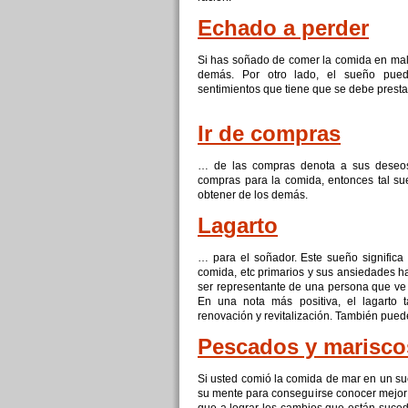
Echado a perder
Si has soñado de comer la
comida
en mal 
demás. Por otro lado, el sueño pue
sentimientos que tiene que se debe prestar
Ir de compras
… de las compras denota a sus deseos
compras para la
comida
, entonces tal s
obtener de los demás.
Lagarto
… para el soñador. Este sueño significa 
comida
, etc primarios y sus ansiedades h
ser representante de una persona que ve 
En una nota más positiva, el lagarto t
renovación y revitalización. También pued
Pescados y marisco
Si usted comió la
comida
de mar en un sue
su mente para conseguirse conocer mejor 