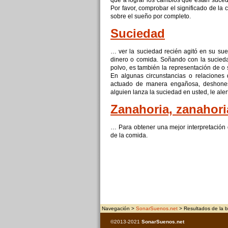
que a lograr los cambios que están sucedie
Por favor, comprobar el significado de la
sobre el sueño por completo.
Suciedad
… ver la suciedad recién agitó en su su
dinero o
comida
. Soñando con la sucieda
polvo, es también la representación de o 
En algunas circunstancias o relaciones
actuado de manera engañosa, deshones
alguien lanza la suciedad en usted, le ale
Zanahoria, zanahori
… Para obtener una mejor interpretación d
de la
comida
.
Navegación >
SonarSuenos.net
> Resultados de la 
©2013-2021
SonarSuenos
.net