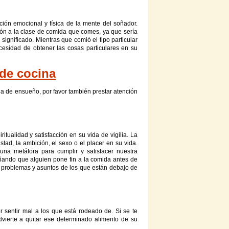
ión emocional y física de la mente del soñador.
ión a la clase de
comida
que comes, ya que sería
ignificado. Mientras que comió el tipo particular
cesidad de obtener las cosas particulares en su
 de cocina
a de ensueño, por favor también prestar atención
ritualidad y satisfacción en su vida de vigilia. La
tad, la ambición, el sexo o el placer en su vida.
 una metáfora para cumplir y satisfacer nuestra
ando que alguien pone fin a la
comida
antes de
r problemas y asuntos de los que están debajo de
sentir mal a los que está rodeado de. Si se te
dvierte a quitar ese determinado alimento de su