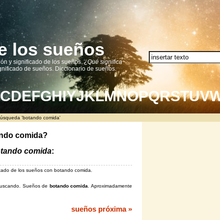
e los sueños
ión y significado de los sueños.
¿Qué significa
nificado de sueños. Diccionario de sueños.
C
D
E
F
G
H
I
Y
J
K
L
M
N
O
P
Q
R
S
T
U
V
búsqueda 'botando comida'
ando comida?
tando comida
:
ficado de los sueños con botando comida.
á buscando. Sueños de
botando comida
. Aproximadamente
sueños próxima »