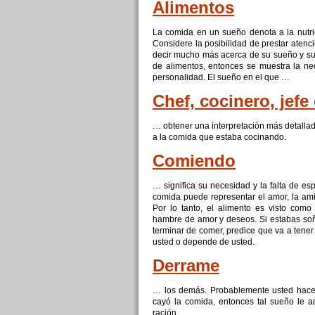
Alimentos
La
comida
en un sueño denota a la nutric
Considere la posibilidad de prestar atenc
decir mucho más acerca de su sueño y su s
de alimentos, entonces se muestra la ne
personalidad. El sueño en el que …
Chef, cocinero, jefe
… obtener una interpretación más detallad
a la
comida
que estaba cocinando.
Comiendo
… significa su necesidad y la falta de espi
comida
puede representar el amor, la amis
Por lo tanto, el alimento es visto como
hambre de amor y deseos. Si estabas soñ
terminar de comer, predice que va a tene
usted o depende de usted.
Derrame
… los demás. Probablemente usted hacer 
cayó la
comida
, entonces tal sueño le a
ración.