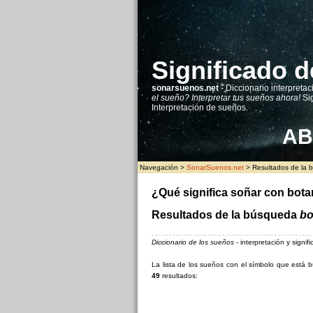
Significado d
sonarsuenos.net
- Diccionario interpretac
el sueño? Interpretar tus sueños ahora!
Sig
Interpretación de sueños.
A
B
Navegación >
SonarSuenos.net
> Resultados de la 
¿Qué significa soñar con bot
Resultados de la búsqueda
bo
Diccionario de los sueños
- interpretación y signi
La lista de los sueños con el símbolo que est
49
resultados: