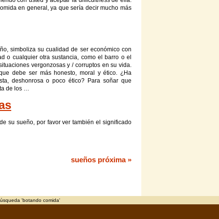
ndo con usted y aceptar la difficultness de ella.
comida
en general, ya que sería decir mucho más
eño, simboliza su cualidad de ser económico con
d o cualquier otra sustancia, como el barro o el
situaciones vergonzosas y / corruptos en su vida.
 que debe ser más honesto, moral y ético. ¿Ha
ta, deshonrosa o poco ético? Para soñar que
rta de los …
as
e su sueño, por favor ver también el significado
sueños próxima »
búsqueda 'botando comida'