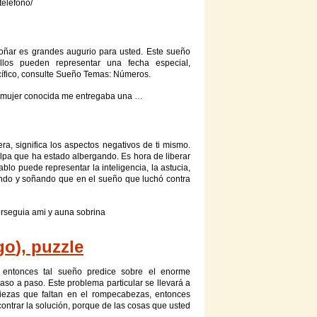
telefono/
oñar es grandes augurio para usted. Este
sueño
Ellos pueden representar una fecha especial,
ífico, consulte
Sueño
Temas: Números.
mujer conocida me entregaba una …
ra, significa los aspectos negativos de ti mismo.
ulpa
que
ha estado albergando. Es hora de liberar
ablo puede representar la inteligencia, la astucia,
ndo y soñando
que
en el
sueño
que
luchó contra
seguia ami y auna sobrina
go
), puzzle
 entonces tal
sueño
predice sobre el enorme
aso a paso. Este problema particular se llevará a
iezas
que
faltan en el rompecabezas, entonces
ontrar la solución, porque de las cosas
que
usted