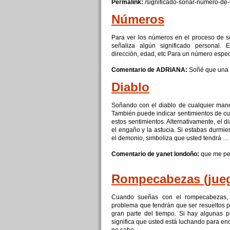
Permalink:
/significado-sonar-
numero
-de-
Números
Para ver los números en el proceso de s
señaliza algún significado personal. 
dirección, edad, etc Para un número espec
Comentario de ADRIANA:
Soñé
que
una 
Diablo
Soñando
con
el diablo de cualquier mane
También puede indicar sentimientos de c
estos sentimientos. Alternativamente, el di
el engaño y la astucia.
Si
estabas durmie
el demonio, simboliza
que
usted tendrá …
Comentario de yanet londoño:
que
me per
Rompecabezas (
jue
Cuando sueñas
con
el rompecabezas,
problema
que
tendrán
que
ser resueltos p
gran parte del tiempo.
Si
hay algunas p
significa
que
usted está luchando para enc