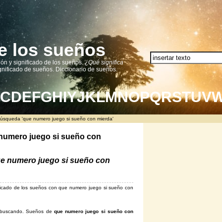
e los sueños
ión y significado de los sueños.
¿Qué significa
nificado de sueños. Diccionario de sueños.
C
D
E
F
G
H
I
Y
J
K
L
M
N
O
P
Q
R
S
T
U
V
búsqueda 'que numero juego si sueño con mierda'
 numero juego si sueño con
e numero juego si sueño con
nificado de los sueños con que numero juego si sueño con
tá buscando. Sueños de
que numero juego si sueño con