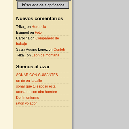
Nuevos comentarios
T4ka_ on
Herencia
Esinned on
Feto
Carolina on
Compañero de
trabajo
Sayra Aquino Lopez on
Confeti
T4ka_ on
León de montaña
Sueños al azar
SOÑAR CON GUISANTES
un río en la calle
soñar que tu esposo esta
acostado con otro hombre
Delfin enfermo
raton volador