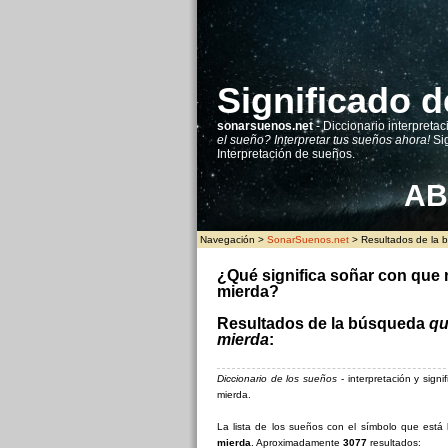
Significado d
sonarsuenos.net
- Diccionario interpretac
el sueño? Interpretar tus sueños ahora!
Sig
Interpretación de sueños.
A
B
Navegación >
SonarSuenos.net
> Resultados de la 
¿Qué significa soñar con que
mierda?
Resultados de la búsqueda
qu
mierda
:
Diccionario de los sueños
- interpretación y sig
mierda.
La lista de los sueños con el símbolo que es
mierda
. Aproximadamente
3077
resultados: