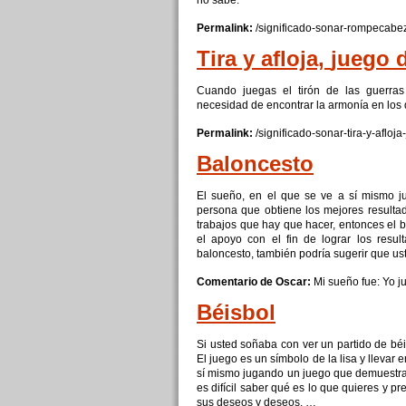
no sabe.
Permalink:
/significado-sonar-rompecabe
Tira y afloja,
juego
d
Cuando juegas el tirón de las guerr
necesidad de encontrar la armonía en los d
Permalink:
/significado-sonar-tira-y-afloja-
Baloncesto
El
sueño
, en el
que
se ve a sí mismo j
persona
que
obtiene los mejores resulta
trabajos
que
hay
que
hacer, entonces el 
el apoyo
con
el fin de lograr los resul
baloncesto, también podría sugerir
que
us
Comentario de Oscar:
Mi
sueño
fue: Yo j
Béisbol
Si
usted soñaba
con
ver un partido de béi
El
juego
es un símbolo de la lisa y llevar 
sí mismo jugando un
juego
que
demuestr
es difícil saber qué es lo
que
quieres y pre
sus deseos y deseos. …