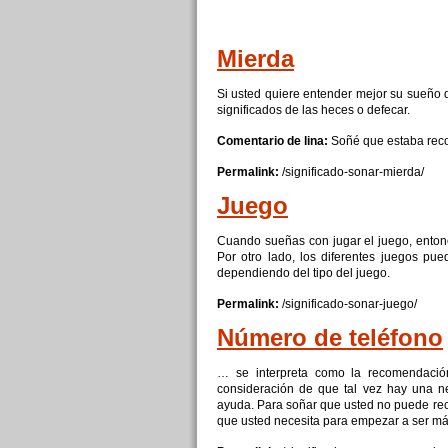
Mierda
Si
usted quiere entender mejor su
sueño
significados de las heces o defecar.
Comentario de lina:
Soñé
que
estaba rec
Permalink:
/significado-sonar-
mierda
/
Juego
Cuando sueñas
con
jugar el
juego
, ento
Por otro lado, los diferentes juegos pue
dependiendo del tipo del
juego
.
Permalink:
/significado-sonar-
juego
/
Número de teléfono
… se interpreta como la recomendació
consideración de
que
tal vez hay una n
ayuda. Para soñar
que
usted no puede rec
que
usted necesita para empezar a ser má