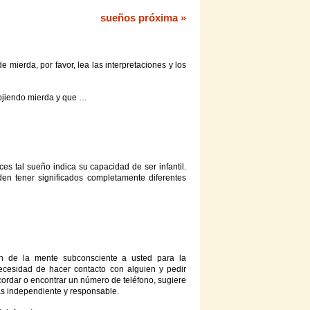
sueños próxima »
de
mierda
, por favor, lea las interpretaciones y los
ojiendo
mierda
y
que
…
nces tal
sueño
indica su capacidad de ser infantil.
den tener significados completamente diferentes
n de la mente subconsciente a usted para la
ecesidad de hacer contacto
con
alguien y pedir
ordar o encontrar un número de teléfono, sugiere
s independiente y responsable.