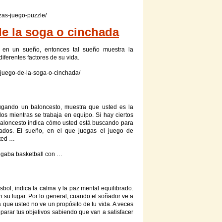
zas-
juego
-puzzle/
e la soga o cinchada
as en un
sueño
, entonces tal
sueño
muestra la
iferentes factores de su vida.
juego
-de-la-soga-o-cinchada/
ugando un baloncesto, muestra
que
usted es la
dos mientras se trabaja en equipo.
Si
hay ciertos
baloncesto indica cómo usted está buscando para
tados. El
sueño
, en el
que
juegas el
juego
de
ted …
ugaba basketball
con
…
sbol, indica la calma y la paz mental equilibrado.
en su lugar. Por lo general, cuando el soñador ve a
a
que
usted no ve un propósito de tu vida. A veces
parar tus objetivos sabiendo
que
van a satisfacer