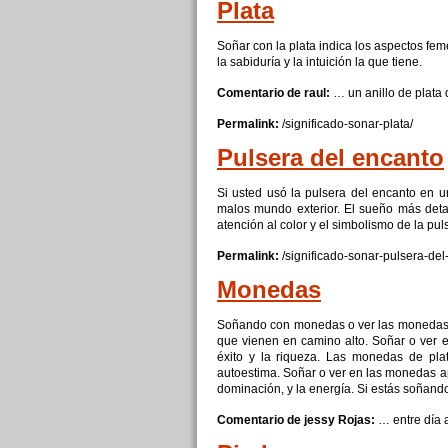
Plata
Soñar
con
la
plata
indica los aspectos fe
la sabiduría
y
la intuición la que tiene.
Comentario de raul:
… un anillo
de
plata
q
Permalink:
/significado-sonar-
plata
/
Pulsera
del encanto
Si usted usó la
pulsera
del encanto en u
malos mundo exterior. El sueño más detal
atención al color
y
el simbolismo
de
la
pul
Permalink:
/significado-sonar-
pulsera
-del
Monedas
Soñando
con
monedas o ver las monedas 
que vienen en camino alto.
Soñar
o ver 
éxito
y
la riqueza. Las monedas
de
pla
autoestima.
Soñar
o ver en las monedas ap
dominación,
y
la energía. Si estás soñan
Comentario de jessy Rojas:
… entre día