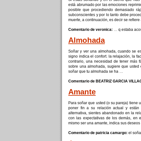
está abrumado por las emociones reprimid
posible que procediendo demasiado ráp
subconscientes
y
por lo tanto debe proce
muerte, a continuación, es decir se refier
Comentario de veronica:
… q estaba aco
Almohada
Soñar
y
ver una almohada, cuando se es
signo indica el confort. la relajación, la fa
contrario, una necesidad
de
tener más fá
sobre una almohada, sugiere que usted
soñar
que tu almohada se ha …
Comentario de BEATRIZ GARCIA VILL
Amante
Para
soñar
que usted (o su pareja) tiene
poner fin a su relación actual
y
están 
alternativa, sientes abandonado en la rel
con
las expectativas
de
los demás, en e
mismo ser una amante, indica sus deseos
Comentario de patricia camargo:
el
soña