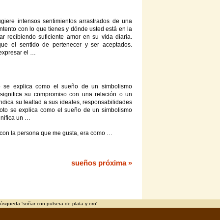
giere intensos sentimientos arrastrados
de
una
ntento
con
lo que tienes
y
dónde usted está en la
ar recibiendo suficiente amor en su vida diaria.
que el sentido
de
pertenecer
y
ser aceptados.
 expresar el …
o se explica como el sueño
de
un simbolismo
 significa su compromiso
con
una relación o un
dica su lealtad a sus ideales, responsabilidades
 roto se explica como el sueño
de
un simbolismo
gnifica un …
con
la persona que me gusta, era como …
sueños próxima »
úsqueda 'soñar con pulsera de plata y oro'