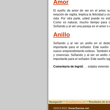
Amor
El sueño
de
amor
de
ser en el amor, su
relación
de
vigilia. Implica la felicidad
y
co
vida. Por otra parte, usted puede no est
Como es natural, mucho tiempo para 
Soñando
y
al ver una pareja en el amor o
Anillo
Soñando
y
al ver un anillo en el ded
importante para el soñador. Este sueño
nuevo emprendimiento exitoso. También in
y
creencias. Soñando
y
al ver un anillo
importante para el soñador. Este sueño si
Comentario de Ingrid:
… estaba viviendo
Navegación >
SonarSuenos.net
> Resultados de la b
©2013-2021
SonarSuenos
.net