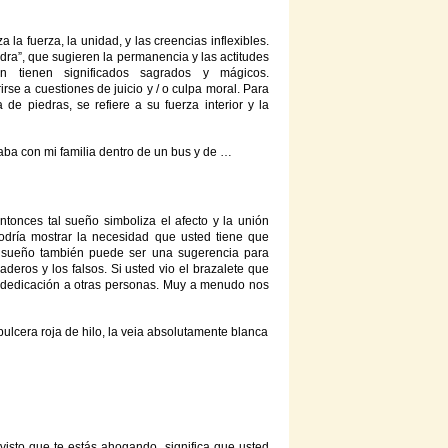
a la fuerza, la unidad,
y
las creencias inflexibles.
edra”, que sugieren la permanencia
y
las actitudes
n tienen significados sagrados
y
mágicos.
rirse a cuestiones
de
juicio
y
/ o culpa moral. Para
sa
de
piedras, se refiere a su fuerza interior
y
la
taba
con
mi familia dentro
de
un bus
y
de
…
ntonces tal sueño simboliza el afecto
y
la unión
odría mostrar la necesidad que usted tiene que
 sueño también puede ser una sugerencia para
rdaderos
y
los falsos. Si usted vio el brazalete que
 dedicación a otras personas. Muy a menudo nos
ulcera roja
de
hilo, la veia absolutamente blanca
isto que te estás ahogando, significa que usted