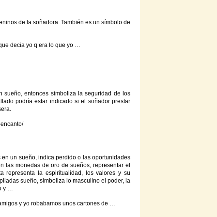
meninos
de
la soñadora. También es un símbolo
de
ue decia yo q era lo que yo …
n sueño, entonces simboliza la seguridad
de
los
lado podría estar indicado si el soñador prestar
sera
.
-encanto/
en un sueño, indica perdido o las oportunidades
en las monedas
de
oro
de
sueños, representar el
ta
representa la espiritualidad, los valores
y
su
iladas sueño, simboliza lo masculino el poder, la
do
y
…
 amigos
y
yo robabamos unos cartones
de
…