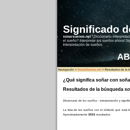
Significado d
sonarsuenos.net
- Diccionario interpretac
el sueño? Interpretar tus sueños ahora!
Sig
Interpretación de sueños.
A
B
Navegación >
SonarSuenos.net
> Resultados de la b
¿Qué significa soñar con soña
Resultados de la búsqueda
so
Diccionario de los sueños
- interpretación y signi
La lista de los sueños con el símbolo que est
Aproximadamente
3933
resultados: