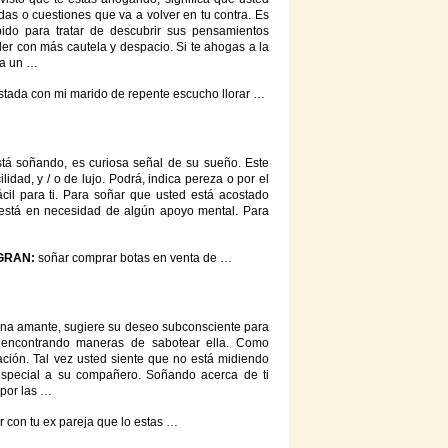
as o cuestiones que va a volver en tu contra. Es
ido para tratar
de
descubrir sus pensamientos
der
con
más cautela
y
despacio. Si te ahogas a la
e a un …
stada
con
mi marido
de
repente escucho llorar …
tá soñando, es curiosa señal
de
su sueño. Este
cilidad,
y
/ o
de
lujo. Podrá, indica pereza o por el
cil para ti. Para
soñar
que usted está acostado
 está en necesidad
de
algún apoyo mental. Para
AGRAN:
soñar
comprar botas en venta
de
…
 una amante, sugiere su deseo subconsciente para
encontrando maneras
de
sabotear ella. Como
ación. Tal vez usted siente que no está midiendo
special a su compañero. Soñando acerca
de
ti
 por las …
r
con
tu ex pareja que lo estas …