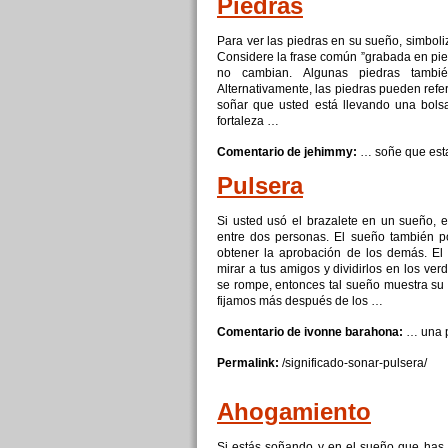
Piedras
Para ver las piedras en su sueño, simboliz
Considere la frase común ”grabada en pi
no cambian. Algunas piedras tambié
Alternativamente, las piedras pueden refe
soñar
que usted está llevando una bol
fortaleza …
Comentario de jehimmy:
… soñe que es
Pulsera
Si usted usó el brazalete en un sueño, e
entre dos personas. El sueño también p
obtener la aprobación
de
los demás. El
mirar a tus amigos
y
dividirlos en los ve
se rompe, entonces tal sueño muestra su
fijamos más después
de
los …
Comentario de ivonne barahona:
… una p
Permalink:
/significado-sonar-
pulsera
/
Ahogamiento
Si estás soñando
y
en el sueño que has v