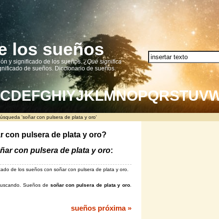
e los sueños
ión y significado de los sueños.
¿Qué significa
nificado de sueños. Diccionario de sueños.
C
D
E
F
G
H
I
Y
J
K
L
M
N
O
P
Q
R
S
T
U
V
úsqueda 'soñar con pulsera de plata y oro'
r con pulsera de plata y oro?
ñar con pulsera de plata y oro
:
ficado de los sueños con soñar con pulsera de plata y oro.
á buscando. Sueños de
soñar con pulsera de plata y oro
.
sueños próxima »