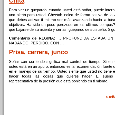
Chita
Para ver
un
guepardo, cuando usted está
soñar
, puede inter
una alerta para usted. Cheetah indica de forma pasiva de la v
que debes activar ti mismo ser más avanzando hacia la bú
objetivos. Ha sido
un
poco perezoso
en
los últimos tiempos
que bajarse de su asiento y ser así guepardo de su sueño. Sig
Comentario de REGINA:
… PROFUNDIDA ESTABA
UN
NADANDO, PERDIDO, CON …
Prisa, carrera, junco
Soñar
con
corriendo
significa mal control de tiempo. Si
en
e
usted está
en
un
apuro, entonces es la recomendación fuerte 
en
el manejo de su tiempo. Usted siente que usted no tiene e
hacer todas las cosas que quieres hacer. El sueño
representativa de la presión que está poniendo
en
ti mismo.
sueñ