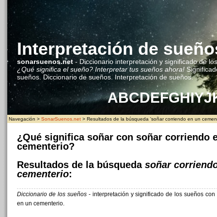
Interpretación de sueño
sonarsuenos.net
- Diccionario interpretación y significado de lo
¿Qué significa el sueño? Interpretar tus sueños ahora!
Significad
sueños. Diccionario de sueños. Interpretación de sueños.
A
B
C
D
E
F
G
H
I
Y
J
Navegación >
SonarSuenos.net
> Resultados de la búsqueda 'soñar corriendo en un cement
¿Qué significa soñar con soñar corriendo 
cementerio?
Resultados de la búsqueda
soñar corriend
cementerio
:
Diccionario de los sueños
- interpretación y significado de los sueños con
en un cementerio.