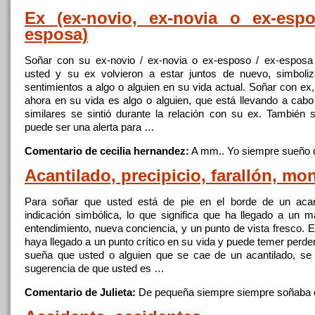
Ex (ex-novio, ex-novia o ex-espo
esposa)
Soñar
con su ex-novio / ex-novia o ex-esposo / ex-espos
usted y su ex volvieron
a
estar juntos de nuevo, simbol
sentimientos
a
algo o alguien en su vida actual.
Soñar
con ex
ahora en su vida es algo o alguien,
que
está llevando
a
cabo 
similares
se
sintió durante la relación con su ex. También
puede ser una alerta para …
Comentario de cecilia hernandez:
A
mm.. Yo siempre sueño
Acantilado, precipicio, farallón, mo
Para
soñar
que
usted está de pie en
el
borde de un acant
indicación simbólica, lo
que
significa
que
ha llegado
a
un ma
entendimiento, nueva conciencia, y un punto de vista fresco. 
haya llegado
a
un punto crítico en su vida y puede temer perde
sueña
que
usted o alguien
que
se
cae
de un acantilado,
se
sugerencia de
que
usted es …
Comentario de Julieta:
De pequeña siempre siempre soñaba