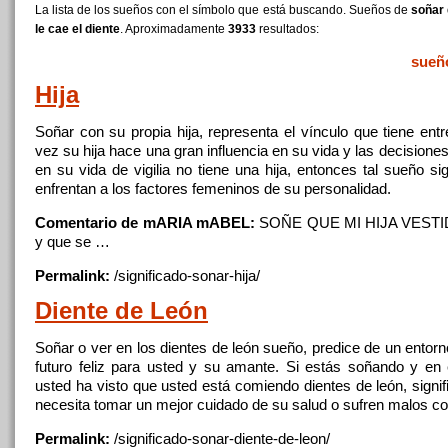
La lista de los sueños con el símbolo que está buscando. Sueños de
soñar 
le cae el diente
. Aproximadamente
3933
resultados:
sueñ
Hija
Soñar
con su propia
hija
, representa
el
vínculo
que
tiene entr
vez su
hija
hace una gran influencia en su vida y las decisione
en su vida de vigilia no tiene una
hija
, entonces tal sueño si
enfrentan
a
los factores femeninos de su personalidad.
Comentario de mARIA mABEL:
SOÑE
QUE
MI
HIJA
VESTID
y
que
se
…
Permalink:
/significado-sonar-
hija
/
Diente
de León
Soñar
o ver en los dientes de león sueño, predice de un entor
futuro feliz para usted y su amante. Si estás soñando y en
usted ha visto
que
usted está comiendo dientes de león, signi
necesita tomar un mejor cuidado de su salud o sufren malos c
Permalink:
/significado-sonar-
diente
-de-leon/