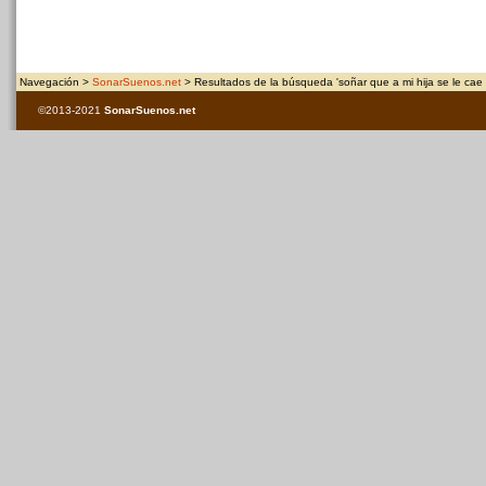
Navegación >
SonarSuenos.net
> Resultados de la búsqueda 'soñar que a mi hija se le cae e
©2013-2021
SonarSuenos
.net