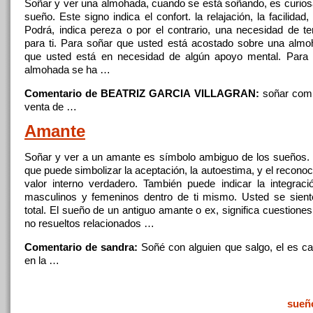
Soñar
y ver una almohada, cuando
se
está soñando, es curios
sueño. Este signo indica
el
confort. la relajación, la facilidad,
Podrá, indica pereza o por
el
contrario, una necesidad de te
para ti. Para
soñar
que
usted está acostado sobre una almoh
que
usted está en necesidad de algún apoyo mental. Para
almohada
se
ha …
Comentario de BEATRIZ GARCIA VILLAGRAN:
soñar
comp
venta de …
Amante
Soñar
y ver
a
un amante es símbolo ambiguo de los sueños.
que
puede simbolizar la aceptación, la autoestima, y
el
reconoc
valor interno verdadero. También puede indicar la integrac
masculinos y femeninos dentro de ti mismo. Usted
se
sient
total.
El
sueño de un antiguo amante o ex, significa cuestiones
no resueltos relacionados …
Comentario de sandra:
Soñé con alguien
que
salgo,
el
es ca
en la …
sueñ