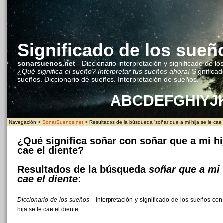
Significado de los sueñ
sonarsuenos.net
- Diccionario interpretación y significado de lo
¿Qué significa el sueño? Interpretar tus sueños ahora!
Significad
sueños. Diccionario de sueños. Interpretación de sueños.
A
B
C
D
E
F
G
H
I
Y
J
Navegación >
SonarSuenos.net
> Resultados de la búsqueda 'soñar que a mi hija se le cae e
¿Qué significa soñar con soñar que a mi hij
cae el diente?
Resultados de la búsqueda
soñar que a mi 
cae el diente
:
Diccionario de los sueños
- interpretación y significado de los sueños co
hija se le cae el diente.