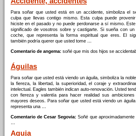
Accidente, accidentes
Para
soñar
que
usted está en un accidente, simboliza
el
se
culpa
que
llevas contigo mismo. Esta culpa puede proveni
hiciste en
el
pasado y no puede perdonarse
a
sí mismo. Este
significado de vosotros sobre y castigarte. Si sueña con un
coche,
que
representa la forma espiritual
que
eres.
El
sig
también podría querer
que
usted tome …
Comentario de angema:
soñé
que
mis dos hijos
se
accidenta
Águilas
Para
soñar
que
usted está viendo un águila, simboliza la nobl
la fiereza, la libertad, la superioridad,
el
coraje y extraordina
intelectual. Eagles también indican auto-renovación. Usted ten
con fiereza y valentía para hacer realidad sus ambicione
mayores deseos. Para
soñar
que
usted está viendo un águil
representa una …
Comentario de Cesar Segovia:
Soñé
que
aproximadamente 8
…
Aguja