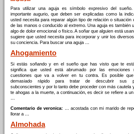
Para utilizar una aguja es símbolo expresivo del sueño
importante augurio,
que
deben ser explicadas como la indi
usted necesita para reparar algún tipo de relación o situación
de las manos o conducido al extremo. Una aguja es también 
algo de dolor emocional o físico.
A
soñar
que
alguien está usan
sugiere
que
usted necesita para incorporar y unir los diverso
su conciencia. Para buscar una aguja …
Ahogamiento
Si estás soñando y en
el
sueño
que
has visto
que
te est
significa
que
usted está abrumado por las emociones r
cuestiones
que
va
a
volver en tu contra. Es posible
que
demasiado rápido para tratar de descubrir sus p
subconscientes y por lo tanto debe proceder con más cautela y
te ahogas
a
la muerte,
a
continuación, es decir
se
refiere
a
un 
…
Comentario de veronica:
… acostada con
mi
marido de rep
llorar
a
…
Almohada