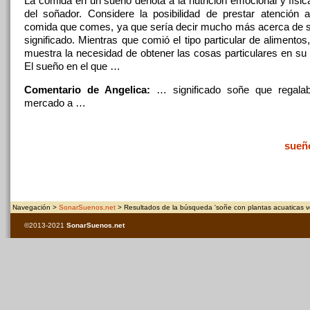
La comida en un sueño denota a la nutrición emocional y físic
del soñador. Considere la posibilidad de prestar atención 
comida que comes, ya que sería decir mucho más acerca de 
significado. Mientras que comió el tipo particular de alimento
muestra la necesidad de obtener las cosas particulares en su 
El sueño en el que …
Comentario de Angelica:
… significado
soñe
que regalab
mercado a …
sueñ
Navegación >
SonarSuenos.net
> Resultados de la búsqueda 'soñe con plantas acuaticas v
©2013-2021
SonarSuenos
.net