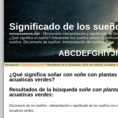
Significado de los sueñ
sonarsuenos.net
- Diccionario interpretación y significado de lo
¿Qué significa el sueño? Interpretar tus sueños ahora!
Significad
sueños. Diccionario de sueños. Interpretación de sueños.
A
B
C
D
E
F
G
H
I
Y
J
Navegación >
SonarSuenos.net
> Resultados de la búsqueda 'soñe con plantas acuaticas v
¿Qué significa soñar con soñe con plantas
acuaticas verdes?
Resultados de la búsqueda
soñe con plant
acuaticas verdes
:
Diccionario de los sueños
- interpretación y significado de los sueños con 
acuaticas verdes.