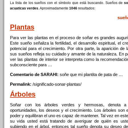
La lista de los sueños con el símbolo que está buscando. Sueños de
so
acuaticas verdes
. Aproximadamente
1046
resultados:
sueñ
Plantas
Para ver las
plantas
en el proceso de soñar es grandes auguri
Este sueño señaliza la fertilidad, el desarrollo espiritual, el cr
potencial para el crecimiento. Por otra parte, la aparición de 
sus sueños refleja su cuidado y amante de la naturaleza. En pa
ver las
plantas
de interior se interpreta como la recomendació
subconsciente para …
Comentario de SARAHI:
soñe
que mi plantita de pata de …
Permalink:
/significado-sonar-
plantas
/
Árboles
Soñar
con
los árboles
verdes
y hermosas, denota a 
oportunidades, los deseos y el crecimiento. Los árboles son e
poder y equilibran el uno es capaz de mantener. Tal vez en es
su vida usted está tratando de averiguar de quién es ust
subiendo en el árbol, entonces tal sueño denota su deseo de