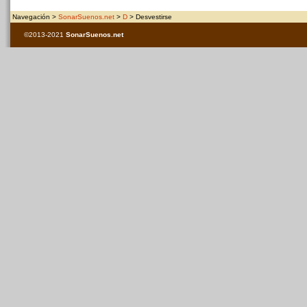
Navegación >
SonarSuenos.net
>
D
> Desvestirse
©2013-2021
SonarSuenos
.net