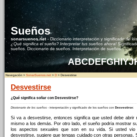
Sueños
sonarsuenos.net
- Diccionario interpretación y significado de lo
¿Qué significa el sueño? Interpretar tus sueños ahora!
Significad
sueños. Diccionario de sueños. Interpretación de sueños.
A
B
C
D
E
F
G
H
I
Y
J
Navegación >
SonarSuenos.net
>
D
> Desvestirse
Desvestirse
¿Qué significa soñar con Desvestirse?
Diccionario de los sueños
- interpretación y significado de los sueños con
Desvestirse
:
Si va a desvestirse, entonces significa que usted debe abrir
mismo a los demás. Por otro lado, el sueño podría mostrar su
los aspectos sexuales que son en su vida. Si usted vio
desvestirse, sugiere que tengas cuidado con otras personas. S