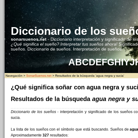
Diccionario de los sueñ
sonarsuenos.net
- Diccionario interpretación y significado de lo
¿Qué significa el sueño? Interpretar tus sueños ahora!
Significad
sueños. Diccionario de sueños. Interpretación de sueños.
A
B
C
D
E
F
G
H
I
Y
J
Navegación >
SonarSuenos.net
> Resultados de la búsqueda 'agua negra y sucia'
¿Qué significa soñar con agua negra y suc
Resultados de la búsqueda
agua negra y s
Diccionario de los sueños
- interpretación y significado de los sueños 
sucia.
La lista de los sueños con el símbolo que está buscando. Sueños de
agua
Aproximadamente
327
resultados: