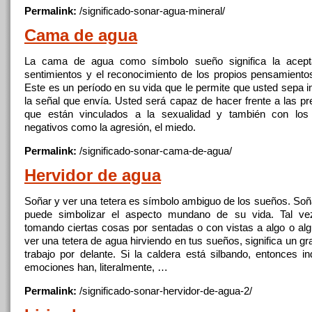
Permalink:
/significado-sonar-
agua
-mineral/
Cama de
agua
La cama de
agua
como símbolo sueño significa la acept
sentimientos
y
el reconocimiento de los propios pensamient
Este es un período en su vida que le permite que usted sepa 
la señal que envía. Usted será capaz de hacer frente a las p
que están vinculados a la sexualidad
y
también con los 
negativos como la agresión, el miedo.
Permalink:
/significado-sonar-cama-de-
agua
/
Hervidor de
agua
Soñar
y
ver una tetera es símbolo ambiguo de los sueños. So
puede simbolizar el aspecto mundano de su vida. Tal ve
tomando ciertas cosas por sentadas o con vistas a algo o al
ver una tetera de
agua
hirviendo en tus sueños, significa un g
trabajo por delante. Si la caldera está silbando, entonces i
emociones han, literalmente, …
Permalink:
/significado-sonar-hervidor-de-
agua
-2/