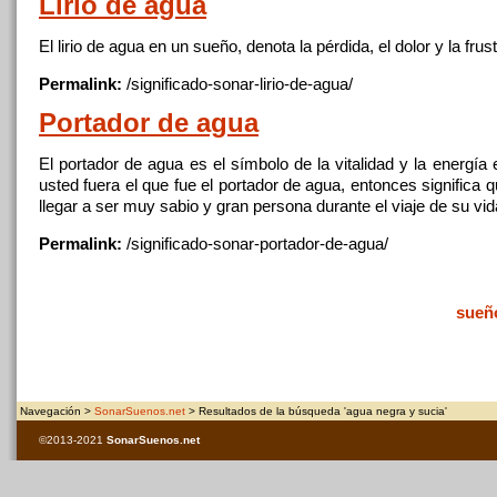
Lirio de
agua
El lirio de
agua
en un sueño, denota la pérdida, el dolor
y
la frus
Permalink:
/significado-sonar-lirio-de-
agua
/
Portador de
agua
El portador de
agua
es el símbolo de la vitalidad
y
la energía 
usted fuera el que fue el portador de
agua
, entonces significa 
llegar a ser muy sabio
y
gran persona durante el viaje de su vid
Permalink:
/significado-sonar-portador-de-
agua
/
sueñ
Navegación >
SonarSuenos.net
> Resultados de la búsqueda 'agua negra y sucia'
©2013-2021
SonarSuenos
.net