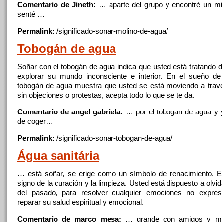
Comentario de Jineth:
… aparte del grupo
y
encontré un mir
senté …
Permalink:
/significado-sonar-molino-de-
agua
/
Tobogán de
agua
Soñar con el tobogán de
agua
indica que usted está tratando 
explorar su mundo inconsciente e interior. En el sueño d
tobogán de
agua
muestra que usted se está moviendo a trav
sin objeciones o protestas, acepta todo lo que se te da.
Comentario de angel gabriela:
… por el tobogan de
agua
y
y
de coger…
Permalink:
/significado-sonar-tobogan-de-
agua
/
Água sanitária
… está soñar, se erige como un símbolo de renacimiento. 
signo de la curación
y
la limpieza. Usted está dispuesto a olvid
del pasado, para resolver cualquier emociones no expr
reparar su salud espiritual
y
emocional.
Comentario de marco mesa:
… grande con amigos
y
mi