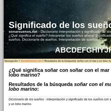
Significado de los sueñ
sonarsuenos.net
- Diccionario interpretación y significado de lo
¿Qué significa el sueño? Interpretar tus sueños ahora!
Significad
sueños. Diccionario de sueños. Interpretación de sueños.
A
B
C
D
E
F
G
H
I
Y
J
Navegación >
SonarSuenos.net
> Resultados de la búsqueda 'soñar con el mar y un lobo ma
¿Qué significa soñar con soñar con el mar
lobo marino?
Resultados de la búsqueda
soñar con el ma
lobo marino
:
Diccionario de los sueños
- interpretación y significado de los sueños con 
y un lobo marino.