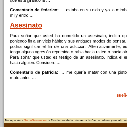
que está girando la …
Comentario de federico:
… estaba en su nido
y
yo la miraba
mi
y
entro …
Asesinato
Para
soñar
que usted ha cometido
un
asesinato, indica qu
poniendo fin a
un
viejo hábito
y
sus antiguos modos de pensar.
podría significar
el
fin de una adicción. Alternativamente, e
tenga alguna agresión reprimida o rabia hacia usted o hacia o
Para
soñar
que usted es testigo de
un
asesinato, indica
el
en
hacia alguien. Considere …
Comentario de patricia:
… me quería matar
con
una pisto
mate antes …
sueñ
Navegación >
SonarSuenos.net
> Resultados de la búsqueda 'soñar con el mar y un lobo ma