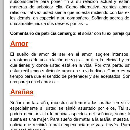
subconsciente para poner fin a su relación actual
y
están
maneras de sabotear ella. Como alternativa, sientes aban
relación. Tal vez usted siente que no está midiendo
con
las ex
los demás, en especial a su compañero. Soñando acerca de
una amante, indica sus deseos por las …
Comentario de patricia camargo:
el
soñar
con
tu ex pareja q
Amor
El
sueño de amor de ser en
el
amor, sugiere intensos 
arrastrados de una relación de vigilia. Implica la felicidad
y
co
que tienes
y
dónde usted está en la vida. Por otra parte, u
estar recibiendo suficiente amor en su vida diaria. Como es n
tiempo para que
el
sentido de pertenecer
y
ser aceptados. So
una pareja en
el
amor o …
Arañas
Soñar
con
la araña, muestra su temor a las arañas en su vid
especialmente si usted se sintió asustado por ellos. Tal 
podría denotar a la femenina aspectos del soñador, sobre 
sueña es una mujer. Para sueño de matar a la araña, muestra
noticia que recibirá o mala experiencia que va a través. Para