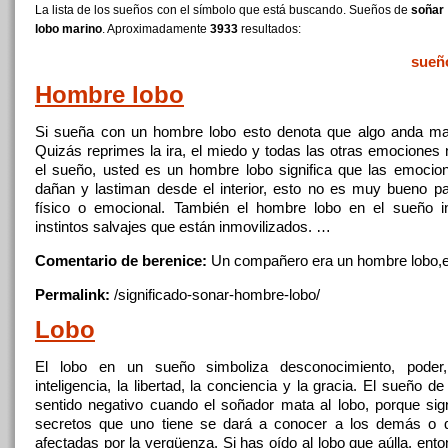
La lista de los sueños con el símbolo que está buscando. Sueños de
soñar 
lobo marino
. Aproximadamente
3933
resultados:
sueñ
Hombre
lobo
Si sueña
con
un
hombre
lobo
esto denota que algo anda mal
Quizás reprimes la ira,
el
miedo
y
todas las otras emociones 
el
sueño, usted es
un
hombre
lobo
significa que las emocio
dañan
y
lastiman desde
el
interior, esto no es muy bueno p
físico o emocional. También
el
hombre
lobo
en
el
sueño in
instintos salvajes que están inmovilizados. …
Comentario de berenice:
Un
compañero era
un
hombre
lobo
,
e
Permalink:
/significado-sonar-hombre-
lobo
/
Lobo
El
lobo
en
un
sueño simboliza desconocimiento, poder, v
inteligencia, la libertad, la conciencia
y
la gracia.
El
sueño d
sentido negativo cuando
el
soñador mata al
lobo
, porque sig
secretos que uno tiene se dará a conocer a los demás o 
afectadas por la vergüenza. Si has oído al
lobo
que aúlla, ento