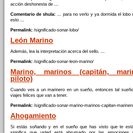
acción deshonesta de …
Comentario de shula:
… para no verlo
y
ya dormida
el
lobo
esto …
Permalink:
/significado-sonar-
lobo
/
León
Marino
Además, lea la interpretación acerca del sello. …
Permalink:
/significado-sonar-leon-
marino
/
Marino
, marinos (capitán, ma
piloto)
Cuando ves a
un
marinero en
un
sueño, entonces tal sueño
viajes felices que van a tener.
Permalink:
/significado-sonar-
marino
-marinos-capitan-mariner
Ahogamiento
Si estás soñando
y
en
el
sueño que has visto que te est
significa que usted está abrumado por las emociones 