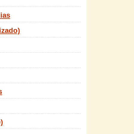
ias
izado)
s
)