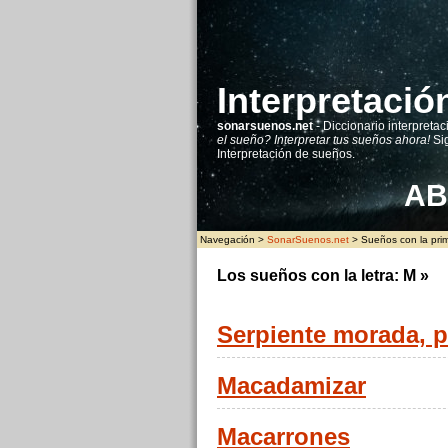
Interpretaci
sonarsuenos.net
- Diccionario interpretac
el sueño? Interpretar tus sueños ahora!
Sig
Interpretación de sueños.
A
B
Navegación >
SonarSuenos.net
> Sueños con la prime
Los sueños con la letra:
M
»
Serpiente morada, 
Macadamizar
Macarrones