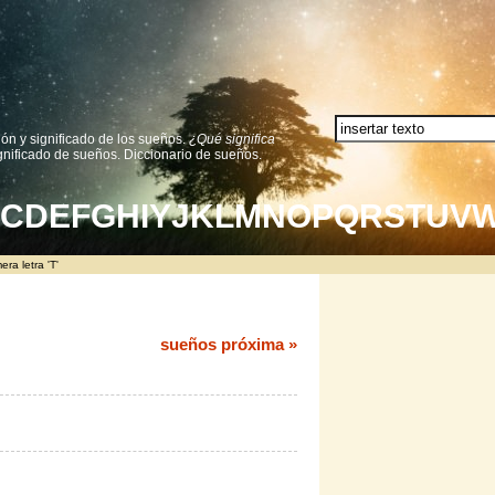
ión y significado de los sueños.
¿Qué significa
nificado de sueños. Diccionario de sueños.
C
D
E
F
G
H
I
Y
J
K
L
M
N
O
P
Q
R
S
T
U
V
ra letra 'T'
sueños próxima »