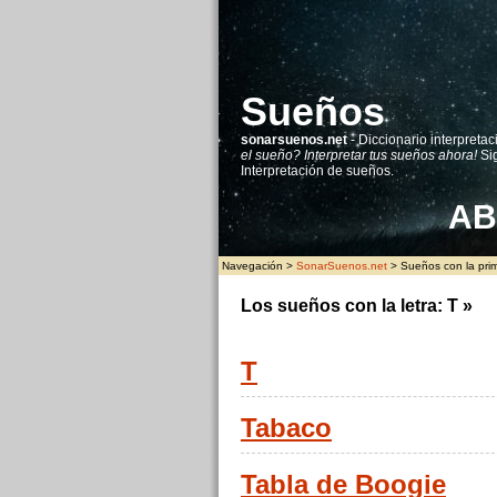
Sueños
sonarsuenos.net
- Diccionario interpretac
el sueño? Interpretar tus sueños ahora!
Sig
Interpretación de sueños.
A
B
Navegación >
SonarSuenos.net
> Sueños con la prime
Los sueños con la letra:
T
»
T
Tabaco
Tabla de Boogie