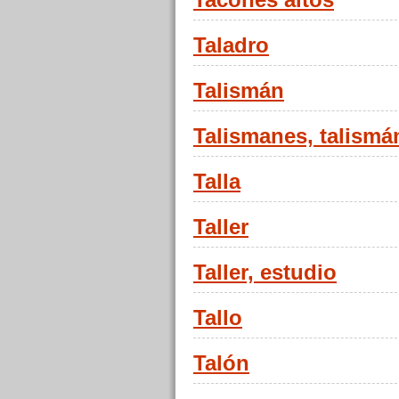
Tacones altos
Taladro
Talismán
Talismanes, talismá
Talla
Taller
Taller, estudio
Tallo
Talón