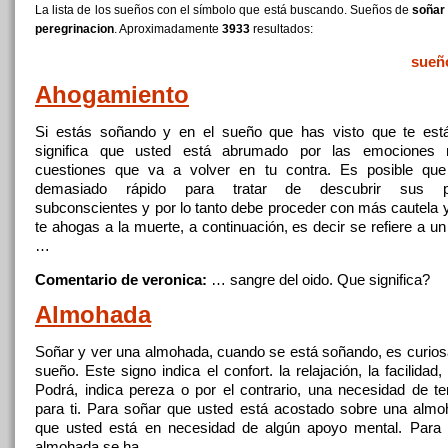
La lista de los sueños con el símbolo que está buscando. Sueños de
soñar
peregrinacion
. Aproximadamente
3933
resultados:
sueñ
Ahogamiento
Si estás soñando y
en
el sueño
que
has visto
que
te est
significa
que
usted está abrumado por las emociones r
cuestiones
que
va a volver
en
tu contra. Es posible
que
demasiado rápido para tratar de descubrir sus p
subconscientes y por lo tanto debe proceder con más cautela y
te ahogas a la muerte, a continuación, es decir se refiere a u
…
Comentario de veronica:
… sangre del oido.
Que
significa?
Almohada
Soñar
y ver
una
almohada, cuando se está soñando, es curios
sueño. Este signo indica el confort. la relajación, la facilidad, 
Podrá, indica pereza o por el contrario,
una
necesidad de ten
para ti. Para
soñar
que
usted está acostado sobre
una
almoh
que
usted está
en
necesidad de algún apoyo mental. Para
almohada se ha …