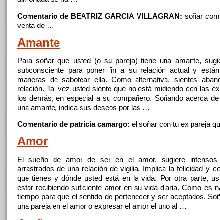
Comentario de BEATRIZ GARCIA VILLAGRAN:
soñar
comp
venta de …
Amante
Para
soñar
que
usted (o su pareja) tiene
una
amante, sugi
subconsciente para poner fin a su relación actual y está
maneras de sabotear ella. Como alternativa, sientes aba
relación. Tal vez usted siente
que
no está midiendo con las ex
los demás,
en
especial a su compañero. Soñando acerca de 
una
amante, indica sus deseos por las …
Comentario de patricia camargo:
el
soñar
con tu ex pareja
qu
Amor
El sueño de amor de ser
en
el amor, sugiere intensos 
arrastrados de
una
relación de vigilia. Implica la felicidad y c
que
tienes y dónde usted está
en
la vida. Por otra parte, u
estar recibiendo suficiente amor
en
su vida diaria. Como es n
tiempo para
que
el sentido de pertenecer y ser aceptados. Soñ
una
pareja
en
el amor o expresar el amor el uno al …