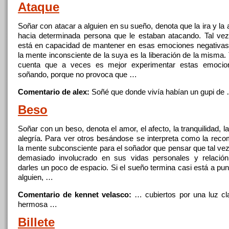
Ataque
Soñar
con atacar a alguien
en
su sueño, denota
que
la ira y la
hacia determinada persona
que
le estaban atacando. Tal ve
está
en
capacidad de mantener
en
esas emociones negativas, 
la mente inconsciente de la suya es la liberación de la mism
cuenta
que
a veces es mejor experimentar estas emocio
soñando, porque no provoca
que
…
Comentario de alex:
Soñé
que
donde vivía habían un gupi de
Beso
Soñar
con un beso, denota el amor, el afecto, la tranquilidad, l
alegría. Para ver otros besándose se interpreta como la rec
la mente subconsciente para el soñador
que
pensar
que
tal vez
demasiado involucrado
en
sus vidas personales y relació
darles un poco de espacio. Si el sueño termina casi está a pu
alguien, …
Comentario de kennet velasco:
… cubiertos por
una
luz cla
hermosa …
Billete