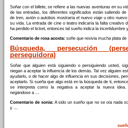
Soñar
con el billete, se refiere a las nuevas aventuras
en
su vi
de las entradas, los diferentes significados están saliendo de el
de tren, avión o autobús mostraría el nuevo viaje u otro nue
su vida. La entrada de cine o teatro indicaría la falta creativo d
ha perdido el ticket, entonces tal sueño indica la incertidumbre 
Comentario de rosa acosta:
soñe
que
resivia mucha plata de
Búsqueda, persecución (perse
perseguidora)
Soñar
que
alguien está siguiendo o persiguiendo usted, sig
niegan a aceptar la influencia de los demás. Tal vez alguien es
ayudarlo, o de hacer algo de influencia
en
sus decisiones, per
aceptarlo. Si sueña
que
algo está
en
la búsqueda de ti, entonc
se interpreta como la negativa a aceptar la nueva idea.
negándose a …
Comentario de sonia:
A sido un sueño
que
no se oía nada s
y …
sueñ