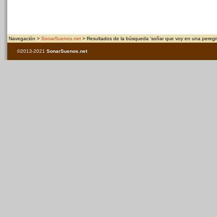
Navegación >
SonarSuenos.net
> Resultados de la búsqueda 'soñar que voy en una peregri
©2013-2021
SonarSuenos
.net