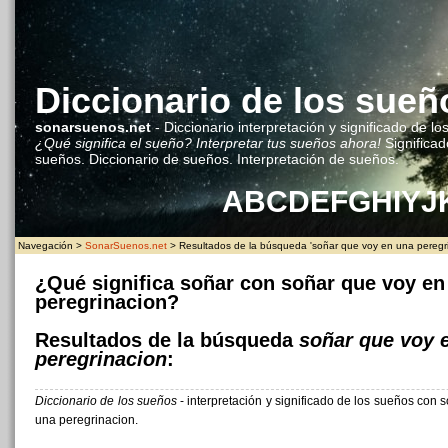
Diccionario de los sueñ
sonarsuenos.net
- Diccionario interpretación y significado de lo
¿Qué significa el sueño? Interpretar tus sueños ahora!
Significad
sueños. Diccionario de sueños. Interpretación de sueños.
A
B
C
D
E
F
G
H
I
Y
J
Navegación >
SonarSuenos.net
> Resultados de la búsqueda 'soñar que voy en una peregri
¿Qué significa soñar con soñar que voy en
peregrinacion?
Resultados de la búsqueda
soñar que voy 
peregrinacion
:
Diccionario de los sueños
- interpretación y significado de los sueños con 
una peregrinacion.