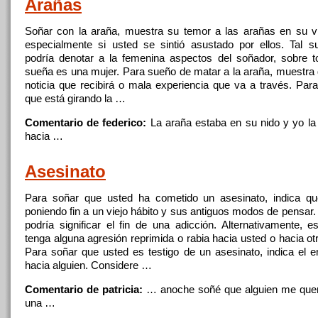
Arañas
Soñar
con la araña, muestra su temor a las arañas
en
su vi
especialmente si usted se sintió asustado por ellos. Tal 
podría denotar a la femenina aspectos del soñador, sobre t
sueña es
una
mujer. Para sueño de matar a la araña, muestra
noticia
que
recibirá o mala experiencia
que
va a través. Para
que
está girando la …
Comentario de federico:
La araña estaba
en
su nido y yo la 
hacia …
Asesinato
Para
soñar
que
usted ha cometido un asesinato, indica
qu
poniendo fin a un viejo hábito y sus antiguos modos de pensar
podría significar el fin de
una
adicción. Alternativamente, e
tenga alguna agresión reprimida o rabia hacia usted o hacia o
Para
soñar
que
usted es testigo de un asesinato, indica el e
hacia alguien. Considere …
Comentario de patricia:
… anoche soñé
que
alguien me que
una
…