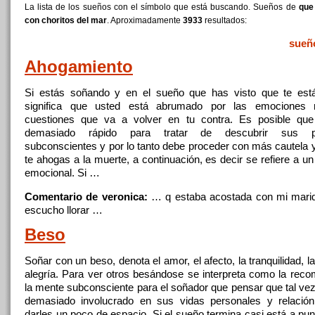
La lista de los sueños con el símbolo que está buscando. Sueños de
que 
con choritos del mar
. Aproximadamente
3933
resultados:
sueñ
Ahogamiento
Si estás soñando y en el sueño
que
has visto
que
te est
significa
que
usted está abrumado por las emociones r
cuestiones
que
va a volver en tu contra. Es posible
que
demasiado rápido para tratar de descubrir sus p
subconscientes y por lo tanto debe proceder
con
más cautela y
te ahogas a la muerte, a continuación, es decir se refiere a u
emocional. Si …
Comentario de veronica:
… q estaba acostada
con
mi marid
escucho llorar …
Beso
Soñar
con
un beso, denota el amor, el afecto, la tranquilidad, l
alegría. Para ver otros besándose se interpreta como la rec
la mente subconsciente para el soñador
que
pensar
que
tal vez
demasiado involucrado en sus vidas personales y relació
darles un poco de espacio. Si el sueño termina casi está a pu