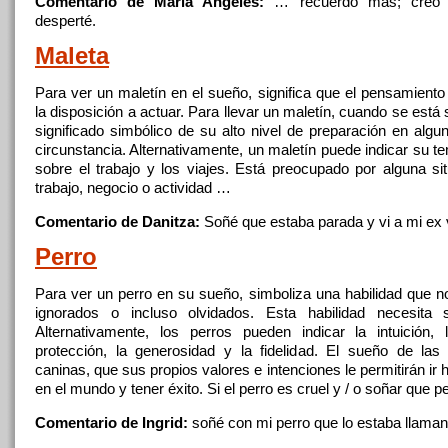
Comentario de Maria Angeles:
… recuerdo mas; cre
desperté.
Maleta
Para ver un maletín en el sueño,
significa
que
el pensamiento
la disposición a actuar. Para llevar un maletín, cuando se está
significado simbólico de su alto nivel de preparación en algu
circunstancia. Alternativamente, un maletín puede indicar su t
sobre el trabajo y los viajes. Está preocupado por alguna si
trabajo, negocio o actividad …
Comentario de Danitza:
Soñé
que
estaba parada y vi a mi ex
Perro
Para ver un perro en su sueño, simboliza una habilidad
que
no
ignorados o incluso olvidados. Esta habilidad necesita s
Alternativamente, los perros pueden indicar la intuición, l
protección, la generosidad y la fidelidad. El sueño de las
caninas,
que
sus propios valores e intenciones le permitirán ir 
en el mundo y tener éxito. Si el perro es cruel y / o
soñar
que
pe
Comentario de Ingrid:
soñé
con
mi perro
que
lo estaba llama