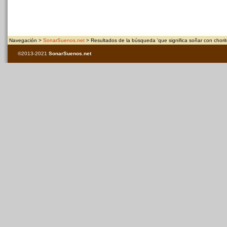
Navegación >
SonarSuenos.net
> Resultados de la búsqueda 'que significa soñar con chorit
©2013-2021
SonarSuenos
.net