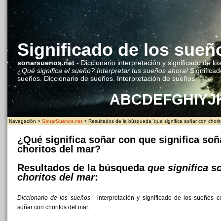
Significado de los sueñ
sonarsuenos.net
- Diccionario interpretación y significado de lo
¿Qué significa el sueño? Interpretar tus sueños ahora!
Significad
sueños. Diccionario de sueños. Interpretación de sueños.
A
B
C
D
E
F
G
H
I
Y
J
Navegación >
SonarSuenos.net
> Resultados de la búsqueda 'que significa soñar con chorit
¿Qué significa soñar con que significa soñ
choritos del mar?
Resultados de la búsqueda
que significa s
choritos del mar
:
Diccionario de los sueños
- interpretación y significado de los sueños c
soñar con choritos del mar.